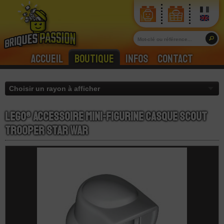
Accueil
Boutique
Infos
Contact
LEGO® Accessoire Mini-Figurine Casque Scout
Trooper Star War