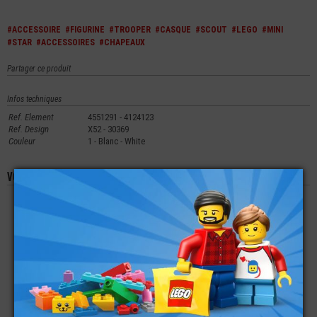
#ACCESSOIRE
#FIGURINE
#TROOPER
#CASQUE
#SCOUT
#LEGO
#MINI
#STAR
#ACCESSOIRES
#CHAPEAUX
Partager ce produit
Infos techniques
Ref. Element
4551291 - 4124123
Ref. Design
X52 - 30369
Couleur
1 - Blanc - White
Vous aimerez aussi les produits suivants
LEGO® PLATE LISSE
LEGO® MINI-
LEGO® PLATE LISSE
RONDE 2X2 IMPRIMÉE
FIGURINE FRIENDS
2X2 IMPRIMÉE CODE
CODE BARRE SUPER
DONNA -
BARRE SUPER MARIO
MARIO
VÉTÉRINAIRE
€
€
€
3,99
7,00
1,99