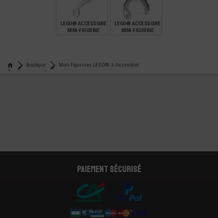
€
€
€
2,49
0,63
7,99
LEGO® ACCESSOIRE
LEGO® ACCESSOIRE
MINI-FIGURINE
MINI-FIGURINE
PLUME POUR
CASQUE AVIATEUR
CHAPEAUX
€
€
0,59
2,49
Boutique
Mini-Figurines LEGO® à Assembler
Chapeaux - Casques et Accessoires
Lego® accessoire mini-figurine casque scout trooper star war
Paiement sécurisé