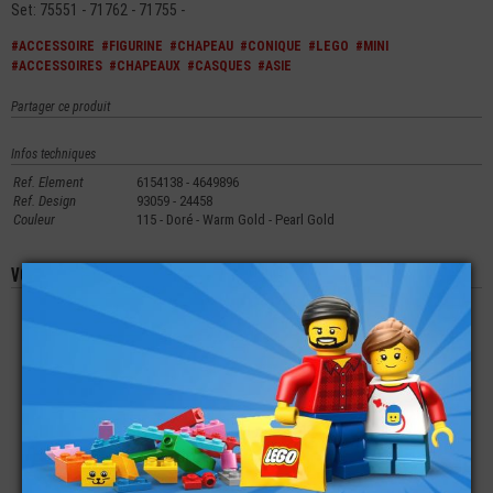
Set: 75551 - 71762 - 71755 -
#ACCESSOIRE
#FIGURINE
#CHAPEAU
#CONIQUE
#LEGO
#MINI
#ACCESSOIRES
#CHAPEAUX
#CASQUES
#ASIE
Partager ce produit
Infos techniques
Ref. Element
6154138 - 4649896
Ref. Design
93059 - 24458
Couleur
115 - Doré - Warm Gold - Pearl Gold
Vous aimerez aussi les produits suivants
LEGO® MINI-
LEGO® MINI-
LEGO® ACCESSOIRE
FIGURINE LE
FIGURINE TORSE
MINI-FIGURINE
SEIGNEUR DES
CHEVALIER - BLASON
TORSE DE PIRATE
ANNEAUX STATUE
(4C)
(4F)
€
€
€
10,00
4,99
5,99