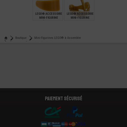
€
€
€
0,82
0,21
1,99
LEGO® ACCESSOIRE
LEGO® ACCESSOIRE
MINI-FIGURINE
MINI-FIGURINE
VISIÈRE CASQUE
CASQUE CHEVALIER
€
€
0,64
3,99
Boutique
Mini-Figurines LEGO® à Assembler
Chapeaux - Casques et Accessoires
Lego® accessoire mini-figurine - chapeau conique asie
Paiement sécurisé