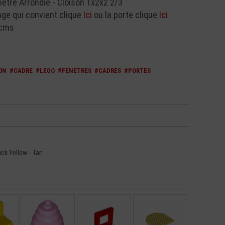
tre Arrondie - Cloison 1x2x2 2/3
lage qui convient clique
Ici
ou la porte clique
Ici
 cms
ON
#CADRE
#LEGO
#FENETRES
#CADRES
#PORTES
rick Yellow - Tan