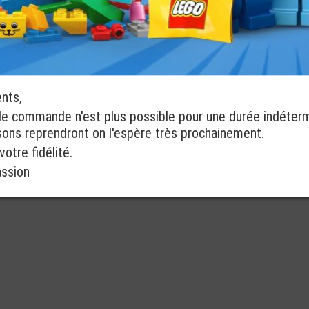
ents,
de commande n'est plus possible pour une durée indéter
isons reprendront on l'espère très prochainement.
otre fidélité.
assion