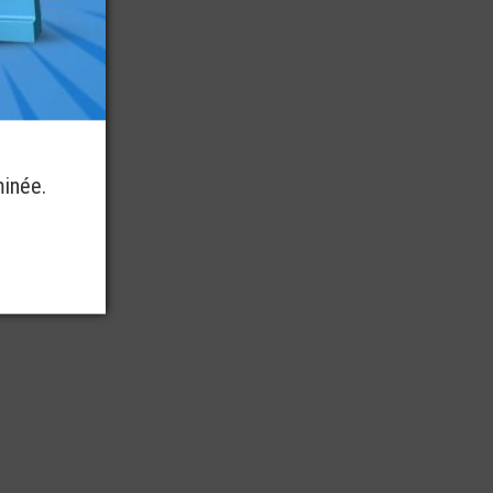
minée.