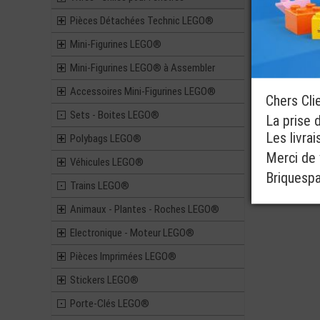
Pièces Détachées Technic LEGO®
Mini-Figurines LEGO®
Mini-Figurines LEGO® à Assembler
Accessoires Mini-Figurines LEGO®
Chers Cli
Sets - Boites LEGO®
La prise 
Les livra
Polybags LEGO®
Merci de v
Véhicules LEGO®
Briquesp
Trains LEGO®
Animaux - Plantes - Roches LEGO®
Electronique - Moteur LEGO®
Pièces Imprimées LEGO®
Stickers LEGO®
Porte-Clés LEGO®