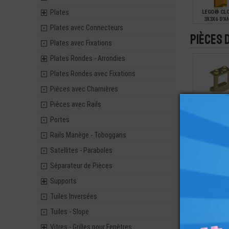
Plates
LEGO® CLO
3X3X6 D'A
Plates avec Connecteurs
Pièces 
Plates avec Fixations
0,79
Plates Rondes - Arrondies
Plates Rondes avec Fixations
Pièces avec Charnières
LEGO® CAD
Pièces avec Rails
FENÊTRE 1
Portes
0,30
Rails Manège - Toboggans
Satellites - Paraboles
Séparateur de Pièces
Supports
Tuiles Inversées
Tuiles - Slope
Vitres - Grilles pour Fenêtres