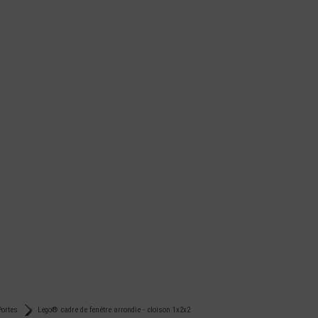
Portes
Lego® cadre de fenêtre arrondie - cloison 1x2x2