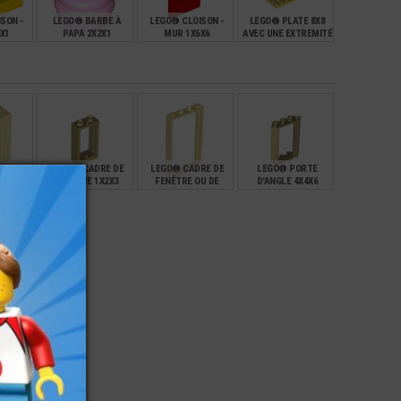
SON -
LEGO® BARBE À
LEGO® CLOISON -
LEGO® PLATE 8X8
X1
PAPA 2X2X1
MUR 1X6X6
AVEC UNE EXTREMITÉ
ARRONDIE
€
€
€
€
0,77
1,99
1,49
RE DE
LEGO® CADRE DE
LEGO® CADRE DE
LEGO® PORTE
ONDIE -
FENÊTRE 1X2X3
FENÊTRE OU DE
D'ANGLE 4X4X6
X2X2
PORTE 1X4X6
€
€
€
€
0,20
0,59
0,90