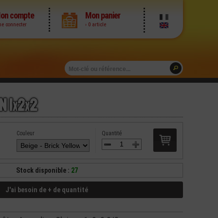
on compte
Mon panier
me connecter
› 0 article
n 1
x
2
x
2
Couleur
Quantité
Stock disponible :
27
J'ai besoin de + de quantité