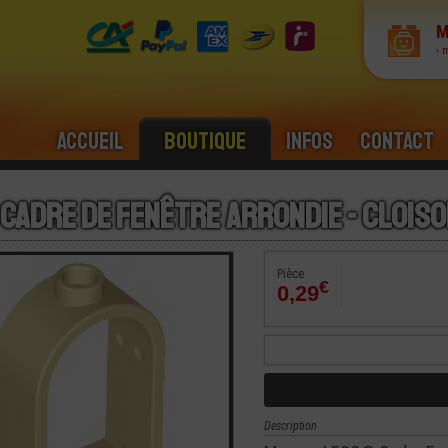
M
› 
Accueil
Boutique
Infos
Contact
 Cadre de Fenêtre Arrondie - Cloiso
Pièce
€
0,29
Description