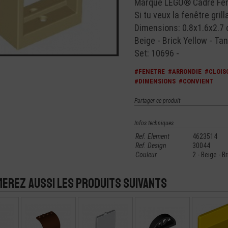
Marque LEGO® Cadre Fenê
Si tu veux la fenêtre gril
Dimensions: 0.8x1.6x2.7
Beige - Brick Yellow - Tan
Set: 10696 -
#FENETRE
#ARRONDIE
#CLOIS
#DIMENSIONS
#CONVIENT
Partager ce produit
Infos techniques
Ref. Element
4623514
Ref. Design
30044
Couleur
2 - Beige - B
merez aussi les produits suivants