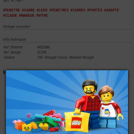
Set: 41740 -
#FENETRE
#CADRE
#LEGO
#FENETRES
#CADRES
#PORTES
#ADAPTE
#CLIQUE
#MARQUE
#VITRE
Partager ce produit
Infos techniques
Ref. Element
6422086
Ref. Design
51239
Couleur
150 - Nougat Foncé - Medium Nougat
Vous aimerez aussi les produits suivants
LEGO® CLOISON
LEGO® PORTE 1X4X6
LEGO® ACCESSOIRE
IMPRIMÉE ARRONDIE
VÉHICULE JANTE
3X6X6 DISNEY
15X16 MM
€
€
€
1,15
2,90
0,28