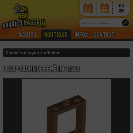
Accueil
Boutique
Infos
Contact
LEGO® Cadre de Fenêtre 1
x
3
x
3