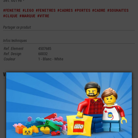
Set: 60198 -
#FENETRE
#LEGO
#FENETRES
#CADRES
#PORTES
#CADRE
#SOUHAITES
#CLIQUE
#MARQUE
#VITRE
Partager ce produit
Infos techniques
Ref. Element
4507685
Ref. Design
60032
Couleur
1 - Blanc - White
Vous aimerez aussi les produits suivants
LEGO® PLATE 6X8
LEGO® CADRE DE
LEGO® ACCESSOIRE
AVEC 2 FIXATIONS
FENÊTRE 1X2X2
MINI-FIGURINE
CADRE DE VÉLO
€
€
€
0,59
0,20
2,99