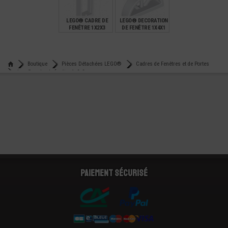
0,89
0,30
0,99
LEGO® CADRE DE
LEGO® DECORATION
FENÊTRE 1X2X3
DE FENÊTRE 1X4X1
€
€
0,24
0,42
Boutique
Pièces Détachées LEGO®
Cadres de Fenêtres et de Portes
Lego® cadre de fenêtre 1x2x2
Paiement sécurisé