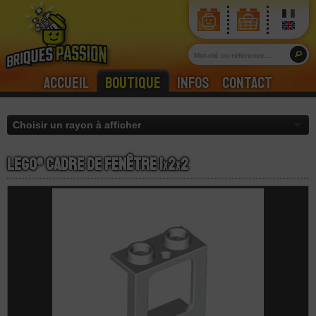
Accueil
Boutique
Infos
Contact
LEGO® Cadre de Fenêtre 1
x
2
x
2