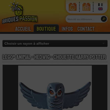
Accueil
Boutique
Infos
Contact
LEGO® Animal - Hedwig - Chouette Harry Potter