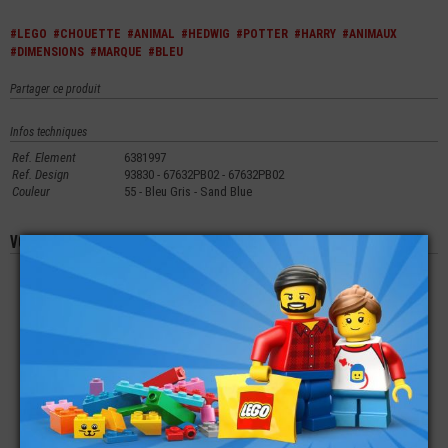
#LEGO
#CHOUETTE
#ANIMAL
#HEDWIG
#POTTER
#HARRY
#ANIMAUX
#DIMENSIONS
#MARQUE
#BLEU
Partager ce produit
Infos techniques
Ref. Element
6381997
Ref. Design
93830 - 67632PB02 - 67632PB02
Couleur
55 - Bleu Gris - Sand Blue
Vous aimerez aussi les produits suivants
LEGO® MINI-
LEGO® SAPIN DE
LEGO® ACCESSOIRE
FIGURINE HOMME
NOEL (HARRY
ANIMAL AILE DROITE
TENUE DE MAGICIEN -
POTTER)
DRAGONS TISSUS
MÉDIÉVAL
€
€
€
8,90
4,99
4,99