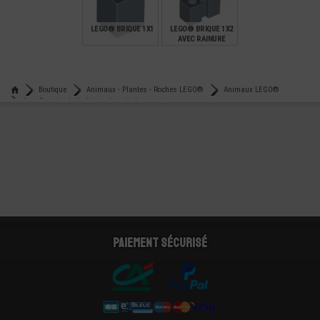
9,99
2,99
1,99
LEGO® BRIQUE 1X1
LEGO® BRIQUE 1X2
AVEC RAINURE
€
€
0,21
1,49
Boutique
Animaux - Plantes - Roches LEGO®
Animaux LEGO®
Lego® animal - hedwig - chouette harry potter
Paiement sécurisé