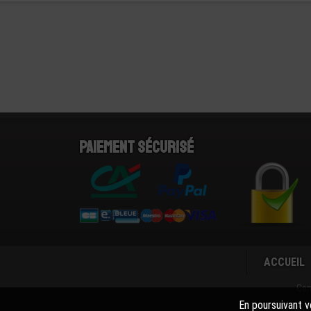
Paiement sécurisé
ACCUEIL
Con
En poursuivant vo
La societé 