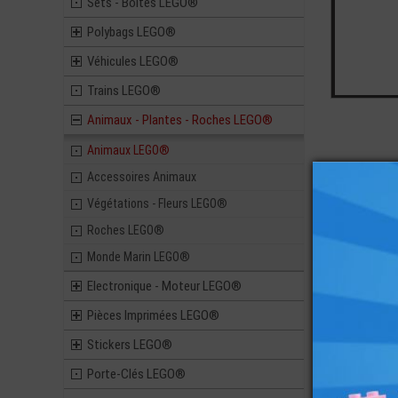
Sets - Boites LEGO®
Polybags LEGO®
Véhicules LEGO®
Trains LEGO®
Animaux - Plantes - Roches LEGO®
Animaux LEGO®
Accessoires Animaux
Végétations - Fleurs LEGO®
Roches LEGO®
Vous ai
Monde Marin LEGO®
Electronique - Moteur LEGO®
Pièces Imprimées LEGO®
Stickers LEGO®
LEGO® PLATE
1X1 IMPRIMÉ
Porte-Clés LEGO®
ABEILLE PIX
MINEC