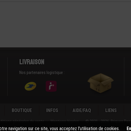
Livraison
Nos partenaires logistique :
BOUTIQUE
INFOS
AIDE/FAQ
LIENS
ditions générales de vente
-
Mentions légales
-
© 2021 - 2026 Briques Pas
tre navigation sur ce site, vous acceptez l'utilisation de cookies.
En
BRIQUESPASSION® n'est ni Cautionnée ni Sponsorisée par la marque commerciale LEGO® du 