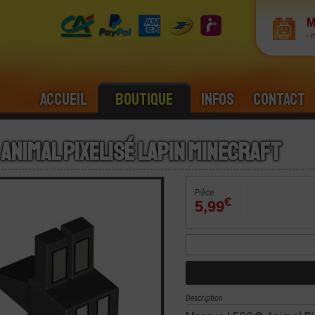
M
› 
Accueil
Boutique
Infos
Contact
 Animal Pixelisé Lapin Minecraft
Pièce
€
5,99
Description