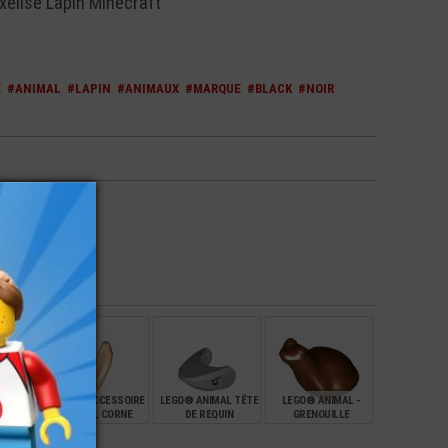
elisé Lapin Minecraft
E
#ANIMAL
#LAPIN
#ANIMAUX
#MARQUE
#BLACK
#NOIR
lack
L BÉBÉ
LEGO® ACCESSOIRE
LEGO® ANIMAL TÊTE
LEGO® ANIMAL -
ARRY
ANIMAL CORNE
DE REQUIN
GRENOUILLE
RBERT
PLANTE BRANCHE