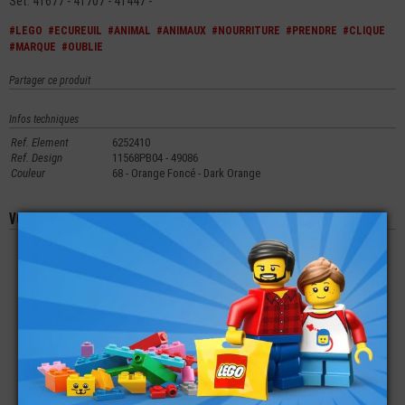
Set: 41677 - 41707 - 41447 -
#LEGO
#ECUREUIL
#ANIMAL
#ANIMAUX
#NOURRITURE
#PRENDRE
#CLIQUE
#MARQUE
#OUBLIE
Partager ce produit
Infos techniques
Ref. Element
6252410
Ref. Design
11568PB04 - 49086
Couleur
68 - Orange Foncé - Dark Orange
Vous aimerez aussi les produits suivants
LEGO® ANIMAL
LEGO® ANIMAL
LEGO® ANIMAL
DISNEY CHEVAL
ELÉPHANT
CHIEN EN BALLON
€
€
€
14,90
28,90
4,99