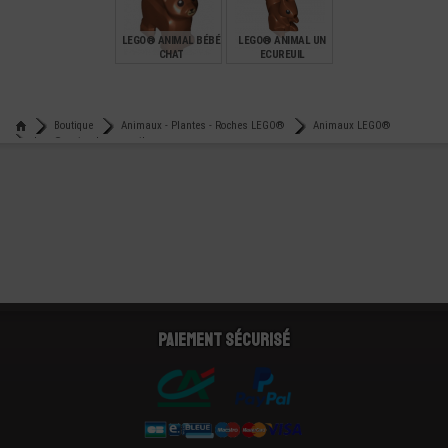
5,90
3,99
22,90
LEGO® ANIMAL BÉBÉ
LEGO® ANIMAL UN
CHAT
ECUREUIL
€
€
2,99
3,99
Boutique
Animaux - Plantes - Roches LEGO®
Animaux LEGO®
Lego® animal - ecureuil
Paiement sécurisé