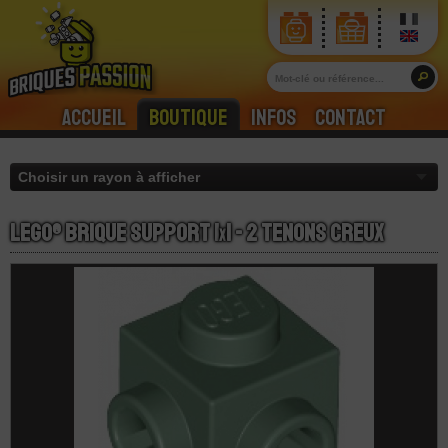
Accueil
Boutique
Infos
Contact
LEGO® Brique Support 1
x
1 - 2 Tenons Creux