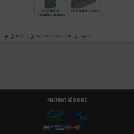
0,29
0,12
0,38
LEGO® MINI-
LEGO® BRIQUE 1X4
FIGURINES JAMBES
UNI (A6)
€
€
1,19
0,21
Boutique
Pièces Détachées LEGO®
Supports
Lego® brique support 1x1 - 2 tenons creux
Paiement sécurisé