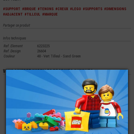
#SUPPORT
#BRIQUE
#TENONS
#CREUX
#LEGO
#SUPPORTS
#DIMENSIONS
#ADJACENT
#TILLEUL
#MARQUE
Partager ce produit
Infos techniques
Ref. Element
6223225
Ref. Design
26604
Couleur
48 - Vert Tilleul - Sand Green
Vous aimerez aussi les produits suivants
LEGO® DÔME LISSE
LEGO® BRIQUE
LEGO® PLATE 2X2
2X2 AVEC 2 TENONS
RONDE SPHERE 4X4
AVEC CHARNIÈRE ET
CREUX
2 TENONS
€
€
€
0,19
2,99
0,49