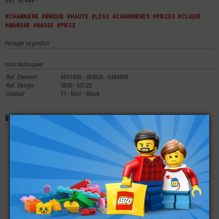
Set: 41449 -
#CHARNIERE
#BRIQUE
#HAUTE
#LEGO
#CHARNIERES
#PIECES
#CLIQUE
#MARQUE
#BASSE
#PIECE
Partager ce produit
Infos techniques
Ref. Element
6011458 - 383026 - 6344999
Ref. Design
3830 - 65122
Couleur
11 - Noir - Black
Vous aimerez aussi les produits suivants
LEGO® TUILE 1X2X3
LEGO® TUILE
LEGO® BRIQUE 1X2
INCLINAISON DE 73°
BISEAUTÉE 6X1X5
€
€
€
0,22
2,49
0,69