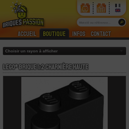
Accueil
Boutique
Infos
Contact
LEGO® Brique 1
x
2 Charnière Haute