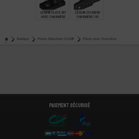
0,18
1,99
0,59
LEGO® PLATE 2X1
LEGO® CYLINDRE
AVEC CHARNIÈRE
CHARNIÈRE 1X3
€
€
0,15
0,25
Boutique
Pièces Détachées LEGO®
Pièces avec Charnières
Lego® brique 1x2 charnière haute
Paiement sécurisé