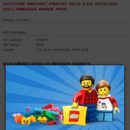
#ACCESSOIRE
#MINECRAFT
#PIXELISEE
#PELLE
#LEGO
#OUTILLAGES
#GOLD
#DIMENSIONS
#MARQUE
#PEARL
Partager ce produit
Infos techniques
Ref. Element
6189219
Ref. Design
18791
Couleur
115 - Doré - Warm Gold - Pearl Gold
Vous aimerez aussi les produits suivants
LEGO® ACCESSOIRE
LEGO® MINI-
LEGO®
MINI-FIGURINE HIDEN
FIGURINE HARRY
ACCESSOIRES -
SIDE LOT DE 9 PIÈCES
POTTER
ARMES - EPÉE
PIXÉLISÉE
MINECRAFT
€
€
€
2,98
8,90
2,99
LEGO® ACCESSOIRE
LEGO® MINI-
LEGO® ACCESSOIRE