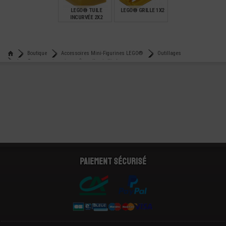
LEGO® TUILE
LEGO® GRILLE 1X2
INCURVÉE 2X2
€
€
0,18
0,08
Boutique
Accessoires Mini-Figurines LEGO®
Outillages
Lego® accessoire minecraft - pelle pixélisée
Paiement sécurisé