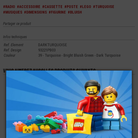
#RADIO
#ACCESSOIRE
#CASSETTE
#POSTE
#LEGO
#TURQUOISE
#MUSIQUES
#DIMENSIONS
#FIGURINE
#BLUISH
Partager ce produit
Infos techniques
Ref. Element
DARKTURQUOISE
Ref. Design
93221PB03
Couleur
39 - Turquoise - Bright Bluish Green - Dark Turquoise
Vous aimerez aussi les produits suivants
LEGO® ACCESSOIRE
LEGO® MINI-
LEGO® ACCESSOIRE
VÉHICULE PARE-
FIGURINE CHEVEUX
VÉHICULE PASSAGE
BRISE 3X6X1
AVEC CHIGNON (5N)
DE ROUE 3X4
€
€
€
0,99
2,99
0,24
LEGO® ACCESSOIRE
LEGO®
LEGO® ACCESSOIRE