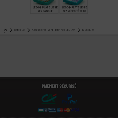
LEGO® PLATE LISSE
LEGO® PLATE LISSE
2X2 CASQUE
2X2 MICRO TÊTE DE
ASTRONAUTE
CHAT
€
€
0,59
0,59
Boutique
Accessoires Mini-Figurines LEGO®
Musiques
Lego® accessoire radio-cassette - poste de radio
Paiement sécurisé