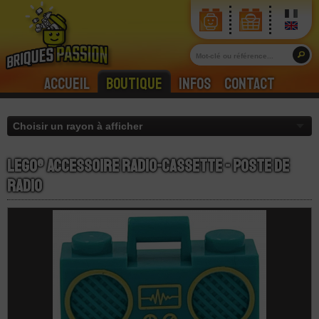
Accueil
Boutique
Infos
Contact
LEGO® Accessoire Radio-Cassette - Poste de
Radio