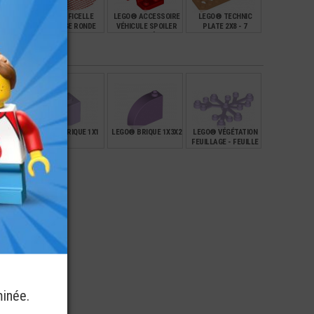
SSOIRE
LEGO® FICELLE
LEGO® ACCESSOIRE
LEGO® TECHNIC
JANTE
GRILLAGE RONDE
VÉHICULE SPOILER
PLATE 2X8 - 7
MM
10X10
1X4 IMPRIMÉ BOUE -
PASSAGES
CARS
€
€
€
€
3,99
12,90
0,31
TATION
LEGO® BRIQUE 1X1
LEGO® BRIQUE 1X3X2
LEGO® VÉGÉTATION
 - 4
FEUILLAGE - FEUILLE
S
6X5
€
€
€
€
0,10
0,30
0,69
minée.