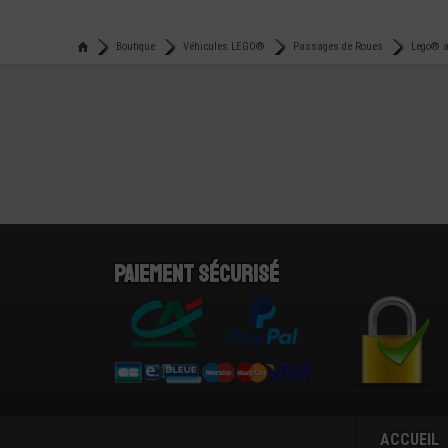
Boutique
Véhicules LEGO®
Passages de Roues
Lego® a
Paiement sécurisé
ACCUEIL