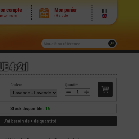
on compte
Mon panier
me connecter
› 0 article
ue 4
x
2
x
1
Couleur
Quantité
Stock disponible :
16
J'ai besoin de + de quantité