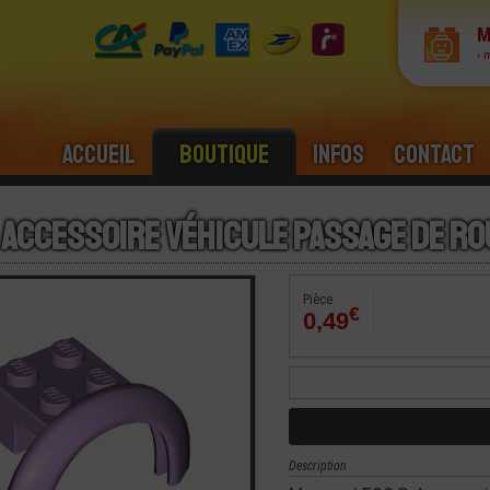
M
› 
Accueil
Boutique
Infos
Contact
 Accessoire Véhicule Passage de Ro
Pièce
€
0,49
Description