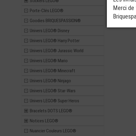
Stickers LEGO®
Merci de v
Porte-Clés LEGO®
Briquesp
Goodies BRIQUESPASSION®
Univers LEGO® Disney
Univers LEGO® Harry Potter
Univers LEGO® Jurassic World
Univers LEGO® Mario
Univers LEGO® Minecraft
Univers LEGO® Ninjago
Univers LEGO® Star-Wars
Univers LEGO® Super Heros
Bracelets DOTS LEGO®
Notices LEGO®
Nuancier Couleurs LEGO®