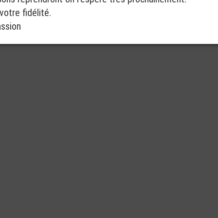
otre fidélité.
assion