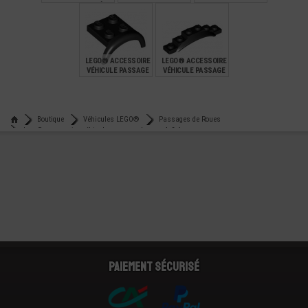
4X2 - 1/2X1 MODÈLE
DE ROUE 3X4
DE ROUE COURT 2X4
COURT
€
€
€
0,35
0,75
0,49
LEGO® ACCESSOIRE
LEGO® ACCESSOIRE
VÉHICULE PASSAGE
VÉHICULE PASSAGE
DE ROUES 2X4
DE ROUE 1X6X1
€
€
0,28
0,25
Boutique
Véhicules LEGO®
Passages de Roues
Lego® accessoire véhicule passage de roue 4x2x1
Paiement sécurisé