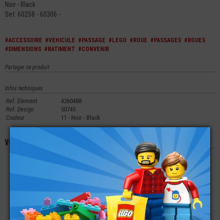
Noir - Black
Set: 60258 - 60306 -
#ACCESSOIRE
#VEHICULE
#PASSAGE
#LEGO
#ROUE
#PASSAGES
#ROUES
#DIMENSIONS
#BATIMENT
#CONVENIR
Partager ce produit
Infos techniques
Ref. Element
4260488
Ref. Design
50745
Couleur
11 - Noir - Black
Vous aimerez aussi les produits suivants
LEGO® ACCESSOIRE
LEGO® ACCESSOIRE
LEGO® ACCESSOIRE
ROUTE PANNEAU DE
VÉHICULE PARE-
VÉHICULE PARE-
SIGNALISATION EN
BRISE 3X6X1
BRISE 4X4
TRIANGLE
HÉLICOPTÈRE