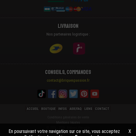
Livraison
Nos partenaires logistique :
Conseils, Commandes
contact@briquespassion.fr
ACCUEIL
BOUTIQUE
INFOS
AIDE/FAQ
LIENS
CONTACT
Conditions générales de vente
Mentions légales
© 2021 - 2026 Briques Passion
En poursuivant votre navigation sur ce site, vous acceptez
X