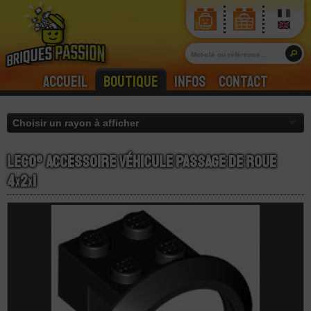
Accueil
Boutique
Infos
Contact
LEGO® Accessoire Véhicule Passage de Roue
4
x
2
x
1