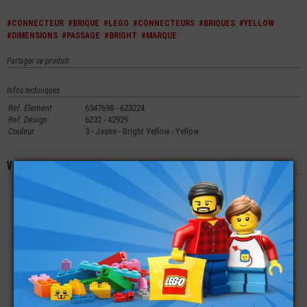
#CONNECTEUR
#BRIQUE
#LEGO
#CONNECTEURS
#BRIQUES
#YELLOW
#DIMENSIONS
#PASSAGE
#BRIGHT
#MARQUE
Partager ce produit
Infos techniques
Ref. Element
6347698 - 623224
Ref. Design
6232 - 42929
Couleur
3 - Jaune - Bright Yellow - Yellow
Vous aimerez aussi les produits suivants
LEGO® BRIQUE
LEGO® TUILE 1X2X3
LEGO® TECHNIC
RONDE 1X1
INCLINAISON DE 73°
CONNECTEUR AXE ET
PIN N°1
€
€
€
0,09
0,99
0,35