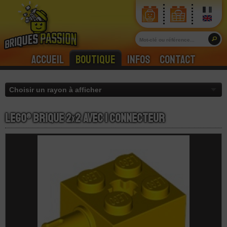
Accueil
Boutique
Infos
Contact
LEGO® Brique 2
x
2 avec 1 Connecteur