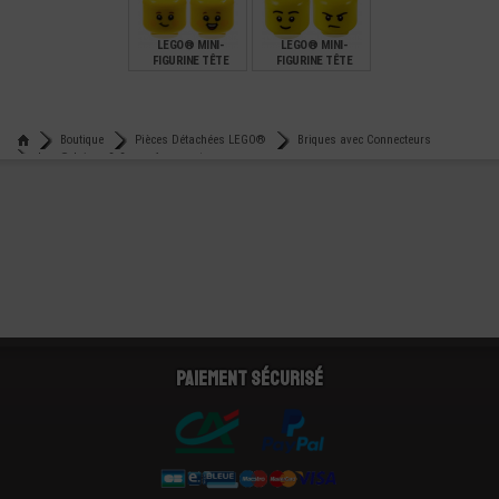
2,49
2,99
1,99
LEGO® MINI-
LEGO® MINI-
FIGURINE TÊTE
FIGURINE TÊTE
ENFANT 2
HOMME 2
EXPRESSIONS (8N)
EXPRESSIONS (5W)
€
€
2,99
2,10
Boutique
Pièces Détachées LEGO®
Briques avec Connecteurs
Lego® brique 2x2 avec 1 connecteur
Paiement sécurisé