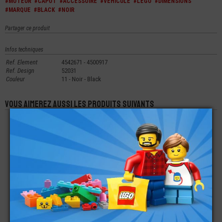
#MOTEUR
#CAPOT
#ACCESSOIRE
#VEHICULE
#LEGO
#DIMENSIONS
#MARQUE
#BLACK
#NOIR
Partager ce produit
Infos techniques
Ref. Element
4542671 - 4500917
Ref. Design
52031
Couleur
11 - Noir - Black
Vous aimerez aussi les produits suivants
LEGO® ACCESSOIRE
LEGO® ACCESSOIRE
LEGO® ACCESSOIRE
MINI-FIGURINE
MINI-FIGURINE -
MINI-FIGURINE -
CASQUE STAR-WARS
RADIO - TALKIE
FLAMME - PLUME
WALKIE
€
€
€
5,90
0,17
4,99
LEGO® ACCESSOIRE
LEGO® ACCESSOIRE
LEGO® ACCESSOIRE
VÉHICULE PASSAGE
MINI-FIGURINE ARME
VÉHICULE PARE