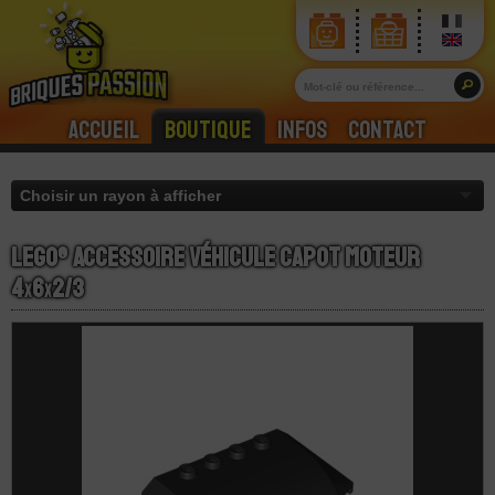
Accueil
Boutique
Infos
Contact
LEGO® Accessoire Véhicule Capot Moteur
4
x
6
x
2/3