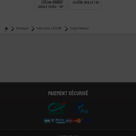
LEGO® BRIQUE
LEGO® GRILLE 1X2
ANGLE 1X2X2 - 90° -
EN FORME DE L
€
€
0,19
0,10
Boutique
Véhicules LEGO®
Capot Moteur
Lego® accessoire véhicule capot moteur 4x6x2/3
Paiement sécurisé