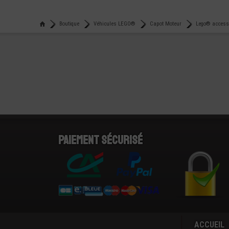
Boutique
Véhicules LEGO®
Capot Moteur
Lego® accesso
Paiement sécurisé
ACCUEIL