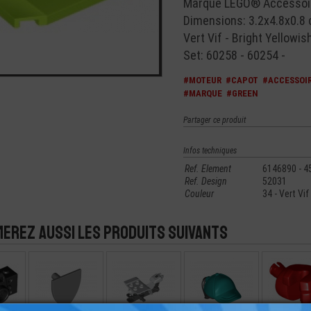
Marque LEGO® Accessoir
Dimensions: 3.2x4.8x0.8
Vert Vif - Bright Yellowis
Set: 60258 - 60254 -
#MOTEUR
#CAPOT
#ACCESSOI
#MARQUE
#GREEN
Partager ce produit
Infos techniques
Ref. Element
6146890 - 4
Ref. Design
52031
Couleur
34 - Vert Vif
merez aussi les produits suivants
SSOIRE
LEGO® ACCESSOIRE
LEGO® VÉHICULE
LEGO® MINI-
LEGO® M