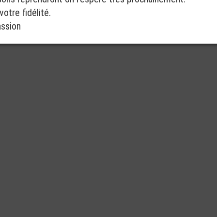
otre fidélité.
assion