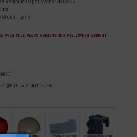
e Véhicule Capot Moteur 4x6x2/3
 cms
h Green - Lime
RE
#VEHICULE
#LEGO
#DIMENSIONS
#YELLOWISH
#BRIGHT
500755
 - Bright Yellowish Green - Lime
AIN
LEGO® MINI-
LEGO® PORTIÈRE
LEGO® ACCESSOIRE