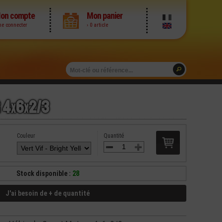
on compte
Mon panier
me connecter
› 0 article
 4
x
6
x
2/3
Couleur
Quantité
Stock disponible :
28
J'ai besoin de + de quantité