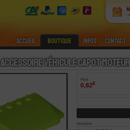
M
› 
Accueil
Boutique
Infos
Contact
 Accessoire Véhicule Capot Moteur
Pièce
€
0,62
Description