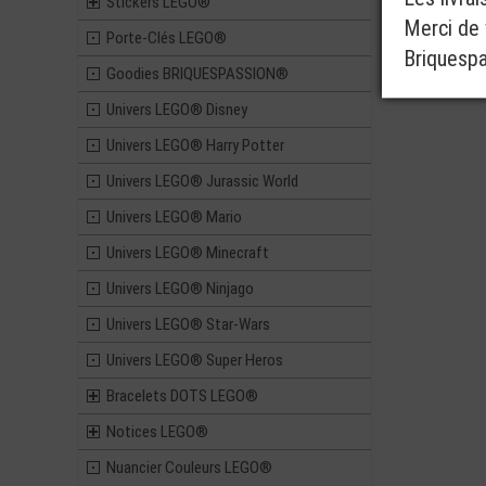
Stickers LEGO®
Merci de v
Porte-Clés LEGO®
Briquesp
Goodies BRIQUESPASSION®
Univers LEGO® Disney
Univers LEGO® Harry Potter
Univers LEGO® Jurassic World
Univers LEGO® Mario
Univers LEGO® Minecraft
Univers LEGO® Ninjago
Univers LEGO® Star-Wars
Univers LEGO® Super Heros
Bracelets DOTS LEGO®
Notices LEGO®
Nuancier Couleurs LEGO®