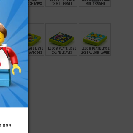
CÔTÉ
FIGURINE CHEVEUX
1X3X1 - PORTE
MINI-FIGURINE
E
COURTS HOMME (2D)
VÉHICULE CÔTÉ
SUPPORT COU AVEC
DROIT
4 TENONS
€
€
€
€
1,49
1,49
4,49
 LISSE
LEGO® PLATE LISSE
LEGO® PLATE LISSE
LEGO® PLATE LISSE
S ETÉ
2X2 FILLE AVEC DES
2X2 FILLE AVEC
2X2 BALLONS JAUNE
BULLES
PARAPLUIE
€
€
€
€
0,59
0,59
0,59
minée.