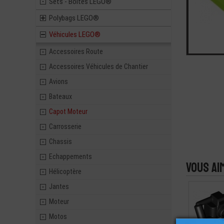
Sets - Boites LEGO®
Polybags LEGO®
Véhicules LEGO®
Accessoires Route
Accessoires Véhicules de Chantier
Avions
Bateaux
Capot Moteur
Carrosserie
Chassis
Echappements
Vous ai
Hélicoptère
Jantes
Moteur
Motos
LEGO® ACCE