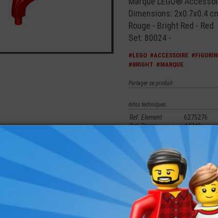
Marque LEGO® Accessoir
Dimensions: 2x0.7x0.4 c
Rouge - Bright Red - Red
Set: 80024 -
#LEGO
#ACCESSOIRE
#FIGURI
#BRIGHT
#MARQUE
Partager ce produit
Infos techniques
Ref. Element
6275276
Ref. Design
44740
Couleur
5 - Rouge - 
merez aussi les produits suivants
 LISSE
LEGO® MINI-
LEGO® ACCESSOIRE
LEGO® MINI-
LEGO® MI