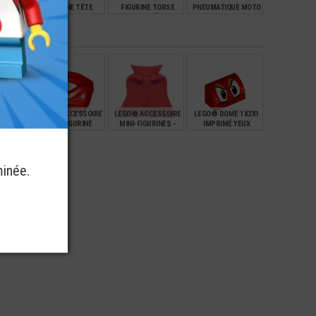
FEMME
FIGURINE TÊTE
FIGURINE TORSE
PNEUMATIQUE MOTO
CITY
ENFANT 2
GILET SALETÉ - SALE
94.2MM
EXPRESSIONS (8C)
TÂCHE (4U)
€
€
€
€
2,99
3,49
3,59
SSOIRE
LEGO® ACCESSOIRE
LEGO® ACCESSOIRE
LEGO® DOME 1X2X1
E STAR-
MINI-FIGURINE
MINI-FIGURINES -
IMPRIMÉ YEUX
ROOPER
FOULARD BANDANA
CAPE (C31)
NINJAGO
€
€
€
€
0,28
6,90
1,00
minée.