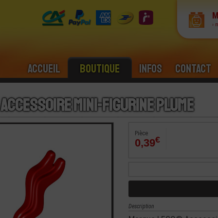
M
› 
Accueil
Boutique
Infos
Contact
 Accessoire Mini-Figurine Plume
Pièce
€
0,39
Description