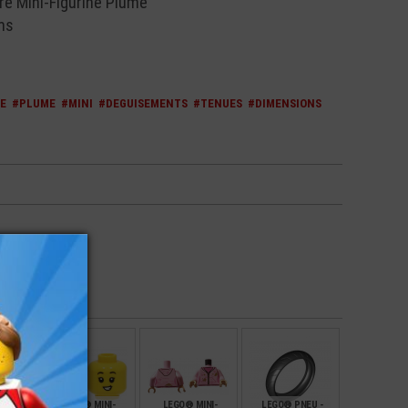
e Mini-Figurine Plume
ms
NE
#PLUME
#MINI
#DEGUISEMENTS
#TENUES
#DIMENSIONS
Bright Red - Red
NI-
LEGO® MINI-
LEGO® MINI-
LEGO® PNEU -