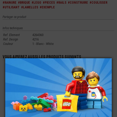
#RAINURE
#BRIQUE
#LEGO
#PIECES
#RAILS
#CONSTRUIRE
#COULISSER
#UTILISANT
#LAMELLES
#EXEMPLE
Partager ce produit
Infos techniques
Ref. Element
4264360
Ref. Design
4216
Couleur
1 - Blanc - White
Vous aimerez aussi les produits suivants
LEGO® TECHNIC
LEGO® PLATE LISSE
LEGO® BRIQUE
BRIQUE 1X10
2X2 IMPRIMÉE CODE
RONDE INVERSÉE 2X2
BARRE SUPER MARIO
€
€
€
0,64
1,99
0,20
LEGO® BRIQUE
LEGO® PLATE 3X6
LEGO® BRIQUE 1X2
BISEAUTÉE 6X4
BISEAUTÉE À
AVEC POIGNÉE POUR