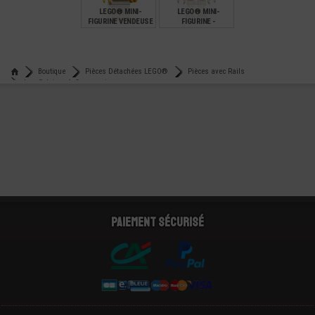
LEGO® MINI-
LEGO® MINI-
FIGURINE VENDEUSE
FIGURINE -
DE DONUT - ICONS
SQUELETTE -
HALLOWEEN
€
€
5,99
6,90
Boutique
Pièces Détachées LEGO®
Pièces avec Rails
Lego® brique 1x2 avec rainure
Paiement sécurisé