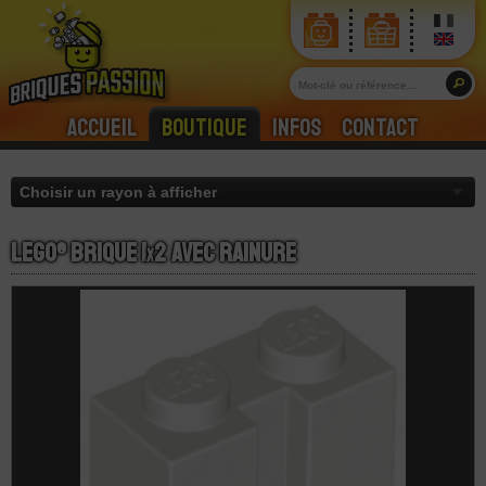
Accueil
Boutique
Infos
Contact
LEGO® Brique 1
x
2 Avec Rainure