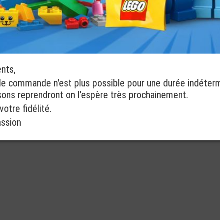
ents,
de commande n'est plus possible pour une durée indéter
isons reprendront on l'espère très prochainement.
otre fidélité.
assion