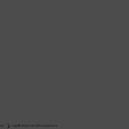
ture
Lego® brique 1x4 effet maçonnerie