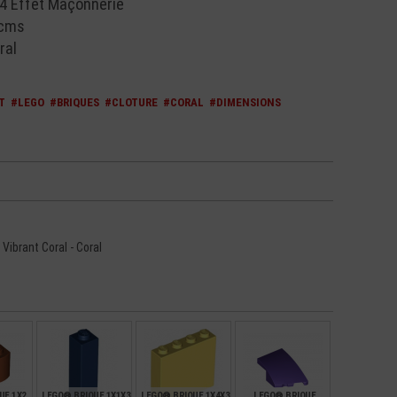
4 Effet Maçonnerie
 cms
ral
T
#LEGO
#BRIQUES
#CLOTURE
#CORAL
#DIMENSIONS
- Vibrant Coral - Coral
UE 1X2
LEGO® BRIQUE 1X1X3
LEGO® BRIQUE 1X4X3
LEGO® BRIQUE