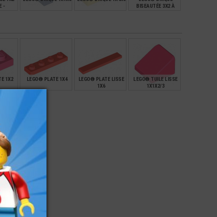
 -
BISEAUTÉE 3X2 À
DE
DROITE
€
€
€
€
0,16
0,49
0,49
E 1X2
LEGO® PLATE 1X4
LEGO® PLATE LISSE
LEGO® TUILE LISSE
1X6
1X1X2/3
€
€
€
€
0,12
0,18
0,12