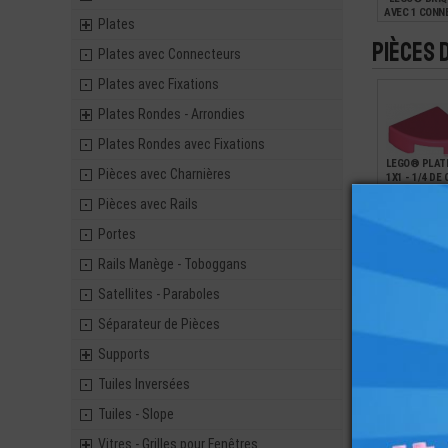
AVEC 1 CONN
Plates
Pièces 
Plates avec Connecteurs
0,22
Plates avec Fixations
Plates Rondes - Arrondies
Plates Rondes avec Fixations
LEGO® PLATE
Pièces avec Charnières
1X1 - 1/4 DE
Pièces avec Rails
Portes
0,09
Rails Manège - Toboggans
Satellites - Paraboles
Séparateur de Pièces
Supports
Tuiles Inversées
Tuiles - Slope
Vitres - Grilles pour Fenêtres