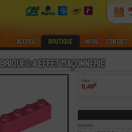
M
› 
Accueil
Boutique
Infos
Contact
Brique 1
x
4 Effet Maçonnerie
Pièce
€
0,49
Description