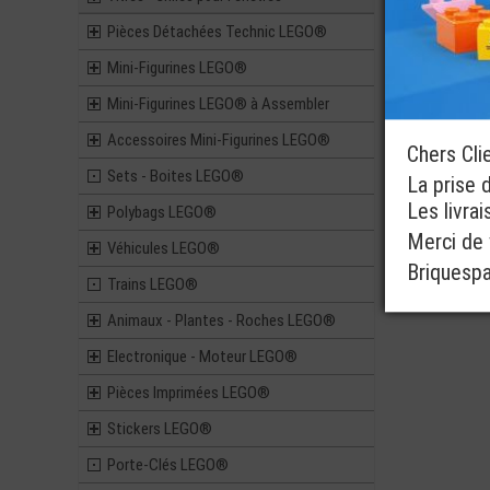
Pièces Détachées Technic LEGO®
Mini-Figurines LEGO®
Mini-Figurines LEGO® à Assembler
Accessoires Mini-Figurines LEGO®
Chers Cli
Sets - Boites LEGO®
La prise 
Les livra
Polybags LEGO®
Merci de v
Véhicules LEGO®
Briquesp
Trains LEGO®
Animaux - Plantes - Roches LEGO®
Electronique - Moteur LEGO®
Pièces Imprimées LEGO®
Stickers LEGO®
Porte-Clés LEGO®