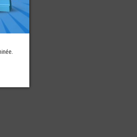
minée.