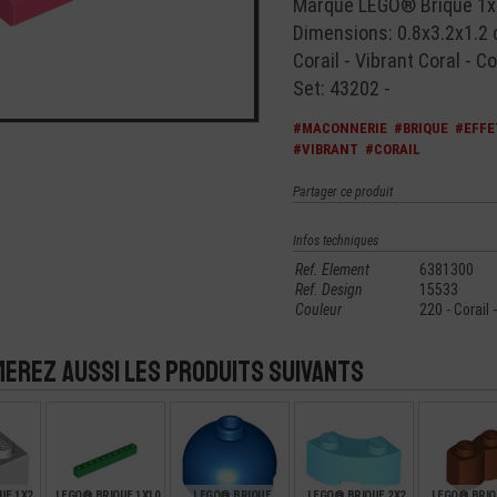
Marque LEGO® Brique 1x
Dimensions: 0.8x3.2x1.2
Corail - Vibrant Coral - Co
Set: 43202 -
#MACONNERIE
#BRIQUE
#EFFE
#VIBRANT
#CORAIL
Partager ce produit
Infos techniques
Ref. Element
6381300
Ref. Design
15533
Couleur
220 - Corail 
merez aussi les produits suivants
UE 1X2
LEGO® BRIQUE 1X10
LEGO® BRIQUE
LEGO® BRIQUE 2X2
LEGO® BRIQ