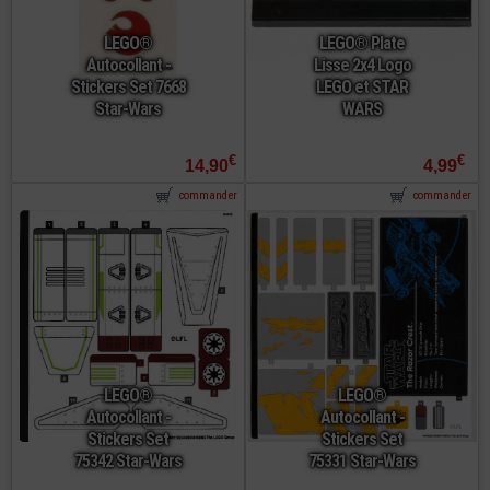
LEGO®
LEGO® Plate
Autocollant -
Lisse 2x4 Logo
Stickers Set 7668
LEGO et STAR
Star-Wars
WARS
€
€
14,90
4,99
commander
commander
LEGO®
LEGO®
Autocollant -
Autocollant -
Stickers Set
Stickers Set
75342 Star-Wars
75331 Star-Wars