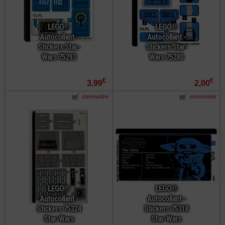
LEGO®
LEGO®
Autocollant -
Autocollant -
Stickers Star-
Stickers Star-
Wars 75293
Wars 75280
€
€
3,99
2,00
commander
commander
LEGO®
LEGO®
Autocollant -
Autocollant -
Stickers 75324
Stickers 75318
Star-Wars
Star-Wars