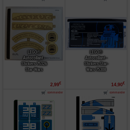
LEGO®
LEGO®
Autocollant -
Autocollant -
Stickers 75326
Stickers Star-
Star-Wars
Wars 75308
€
€
2,99
14,90
commander
commander