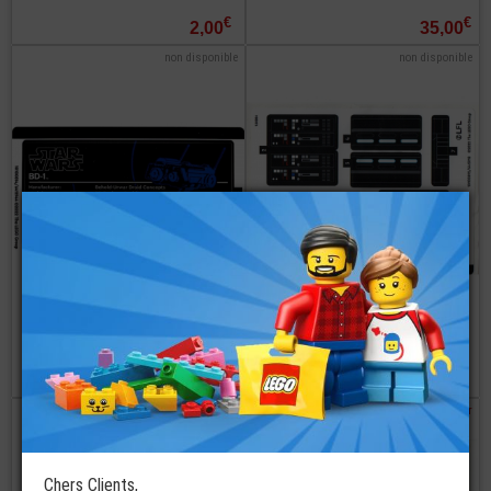
€
€
2,00
35,00
non disponible
non disponible
LEGO®
LEGO®
Autocollant -
Autocollant -
Stickers Set
Stickers Set
75335 Star-Wars
75336 Star-Wars
€
€
7,50
4,99
commander
commander
Chers Clients,