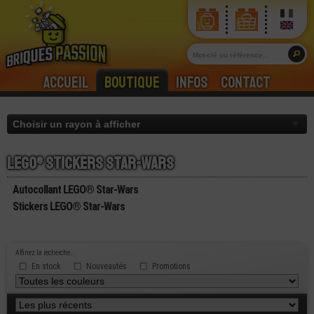
Accueil
Boutique
Infos
Contact
Lego® stickers star-wars
Autocollant LEGO® Star-Wars
Stickers LEGO® Star-Wars
Affinez la recherche...
En stock
Nouveautés
Promotions