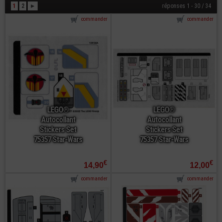
1
2
►
réponses 1 - 30 / 34
commander
commander
LEGO®
LEGO®
Autocollant
Autocollant
Stickers Set
Stickers Set
75357 Star-Wars
75357 Star-Wars
€
€
14,90
12,00
commander
commander