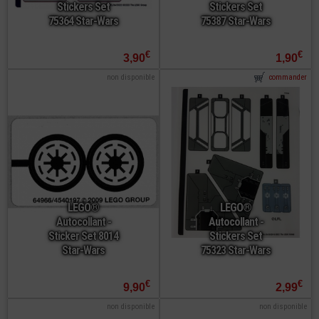
Stickers Set
Stickers Set
75364 Star-Wars
75387 Star-Wars
€
€
3,90
1,90
non disponible
commander
LEGO®
LEGO®
Autocollant -
Autocollant -
Sticker Set 8014
Stickers Set
Star-Wars
75323 Star-Wars
€
€
9,90
2,99
non disponible
non disponible