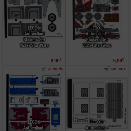
LEGO®
LEGO®
Autocollant
Autocollant -
Stickers Set
Stickers Set
75337 Star-Wars
75254 Star-Wars
€
€
8,90
5,99
commander
commander
LEGO®
LEGO®
Autocollant -
Autocollant -