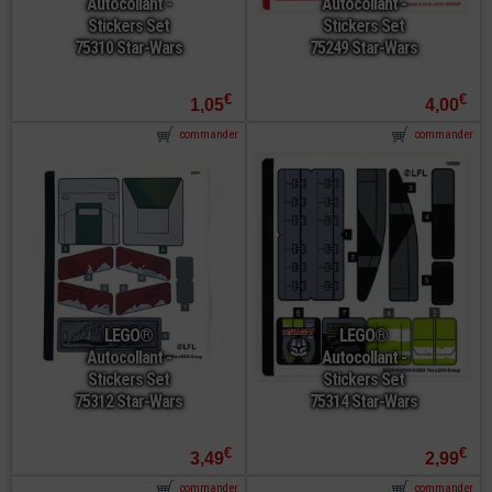
Autocollant -
Autocollant -
Stickers Set
Stickers Set
75310 Star-Wars
75249 Star-Wars
€
€
1,05
4,00
commander
commander
LEGO®
LEGO®
Autocollant -
Autocollant -
Stickers Set
Stickers Set
75312 Star-Wars
75314 Star-Wars
€
€
3,49
2,99
commander
commander