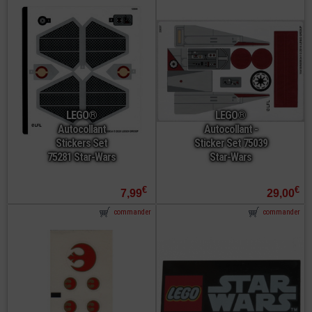
LEGO®
LEGO®
Autocollant
Autocollant -
Stickers Set
Sticker Set 75039
75281 Star-Wars
Star-Wars
€
€
7,99
29,00
commander
commander