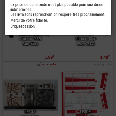
La prise de commande n'est plus possible pour une durée
indéterminée.
Les livraisons reprendront on l'espère très prochainement.
Merci de votre fidélité.
Briquespassion
LEGO®
LEGO®
Autocollant -
Autocollant -
Stickers 75325
Stickers Star-
Star-Wars
Wars 75333
€
€
1,99
1,49
commander
non disponible
LEGO®
LEGO®