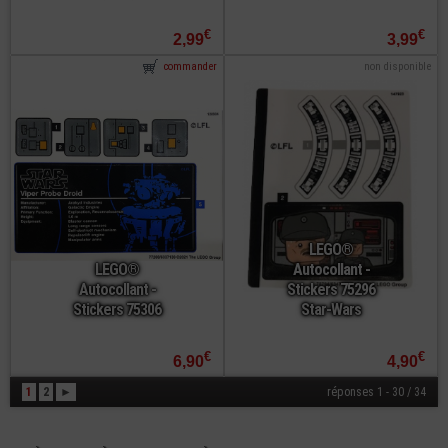
€
€
2,99
3,99
commander
non disponible
LEGO®
LEGO®
Autocollant -
Autocollant -
Stickers 75296
Stickers 75306
Star-Wars
€
€
6,90
4,90
1
2
►
réponses 1 - 30 / 34