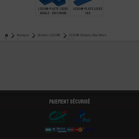
LEGO® PLATE 1X2X2
LEGO® PLATE LISSE
ANGLE - EN FORME
1X4
DE L
€
€
0,15
0,18
Boutique
Stickers LEGO®
LEGO® Stickers Star-Wars
Lego® autocollant - stickers star-wars 75293
Paiement sécurisé