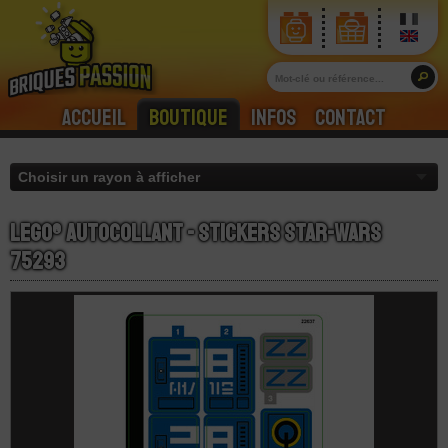
Accueil
Boutique
Infos
Contact
LEGO® Autocollant - Stickers Star-Wars
75293