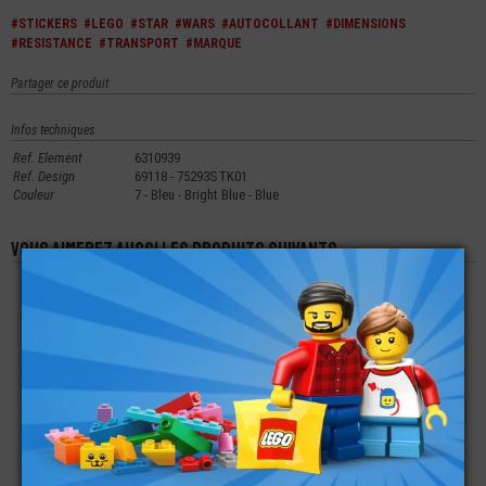
#STICKERS
#LEGO
#STAR
#WARS
#AUTOCOLLANT
#DIMENSIONS
#RESISTANCE
#TRANSPORT
#MARQUE
Partager ce produit
Infos techniques
Ref. Element
6310939
Ref. Design
69118 - 75293STK01
Couleur
7 - Bleu - Bright Blue - Blue
Vous aimerez aussi les produits suivants
LEGO® MINI-
LEGO®
LEGO® PLATE LISSE
FIGURINE STAR-
AUTOCOLLANT
2X6 IMPRIMÉE STAR-
WARS EMPEROR
STICKER SET 60357
WARS LUKE
PALPATINE
CITY
SKYWALKER
€
€
€
12,00
3,49
3,49
LEGO® BRIQUE 1X4X3
LEGO® MINI-
LEGO®