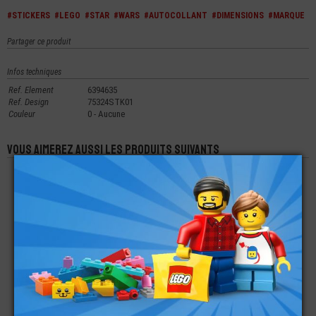
#STICKERS
#LEGO
#STAR
#WARS
#AUTOCOLLANT
#DIMENSIONS
#MARQUE
Partager ce produit
Infos techniques
Ref. Element
6394635
Ref. Design
75324STK01
Couleur
0 - Aucune
Vous aimerez aussi les produits suivants
LEGO® CASQUE
LEGO®
LEGO®
MINI-FIGURINE STAR-
AUTOCOLLANT -
AUTOCOLLANT -
WARS IMPERIAL
STICKERS SET 76831
STICKERS SET 76912
STORMTROOPER
BUZZ L'ÉCLAIR
SPEED
DISNEY
€
€
€
4,99
1,99
2,49
LEGO®
LEGO®
LEGO®
AUTOCOLLANT -
AUTOCOLLANT -
AUTOCOLLANT