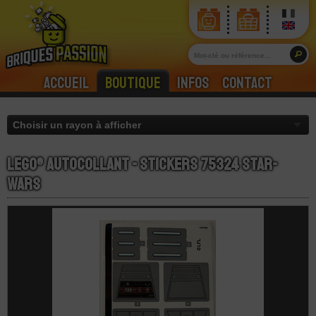
Accueil
Boutique
Infos
Contact
LEGO® Autocollant - Stickers 75324 Star-
Wars