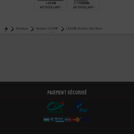
LEGO®
LEGO®
AUTOCOLLANT -
AUTOCOLLANT -
STICKERS SET 75310
STICKERS SET 75312
STAR-WARS
STAR-WARS
€
€
1,05
3,49
Boutique
Stickers LEGO®
LEGO® Stickers Star-Wars
Lego® autocollant - stickers 75324 star-wars
Paiement sécurisé