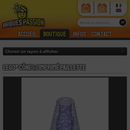
Accueil
Boutique
Infos
Contact
LEGO® Cône 1
x
1 Imprimé Paillette