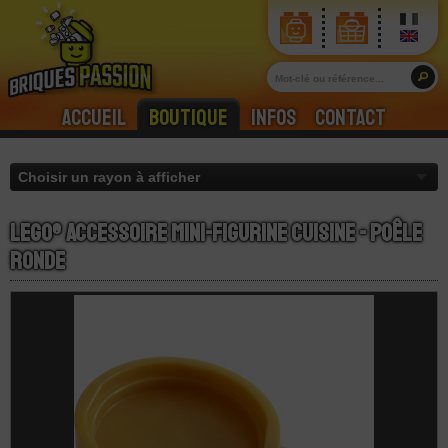
Accueil
Boutique
Infos
Contact
LEGO® Accessoire Mini-Figurine Cuisine - Poêle
Ronde