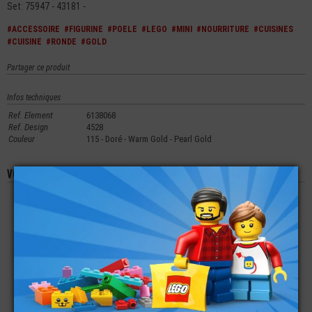
Set: 75947 - 43181 -
#ACCESSOIRE
#FIGURINE
#POELE
#LEGO
#MINI
#NOURRITURE
#CUISINES
#CUISINE
#RONDE
#GOLD
Partager ce produit
Infos techniques
Ref. Element
6138068
Ref. Design
4528
Couleur
115 - Doré - Warm Gold - Pearl Gold
Vous aimerez aussi les produits suivants
LEGO® MINI-
LEGO® MINI-
LEGO® MINI-
FIGURINE MARVEL
FIGURINE CALAMAR
FIGURINE TORSE
SPIDER-MAN
POMPIER LOGO
FLAMME AU DOS (2G)
€
€
€
10,90
13,90
4,49