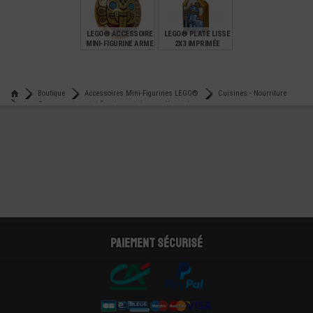
€
€
€
1,49
0,79
4,99
LEGO® ACCESSOIRE
LEGO® PLATE LISSE
MINI-FIGURINE ARME
2X3 IMPRIMÉE
BOUCLIER IMPRIMÉ
CHEVALIER - HARRY
POTTER
€
€
5,99
14,90
Boutique
Accessoires Mini-Figurines LEGO®
Cuisines - Nourriture
Lego® accessoire mini-figurine cuisine - poêle ronde
Paiement sécurisé