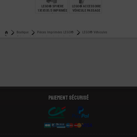
LEGO® SPHERE
LEGO® ACCESSOIRE
1X1X1X1/3 IMPRIMÉE
VÉHICULE PASSAGE
FEUX VÉHICULE
DE ROUE GAUCHE
IMPRIMÉ
€
€
0,99
0,80
Boutique
Pièces Imprimées LEGO®
LEGO® Véhicules
Lego® brique 1x6 imprimée calandre de véhicule
Paiement sécurisé