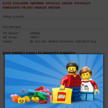
#LEGO
#CALANDRE
#IMPRIMEE
#VEHICULE
#BRIQUE
#VEHICULES
#DIMENSIONS
#BLUISH
#MARQUE
#MEDIUM
Partager ce produit
Infos techniques
Ref. Element
6408450
Ref. Design
100675
Couleur
86 - Gris Clair - Medium Stone Grey - Light Bluish Gray
Vous aimerez aussi les produits suivants
LEGO® BRIQUE
LEGO® BRIQUE 2X4
LEGO® BRIQUE TUILE
RONDE 1X1 AVEC
BISEAUTÉE À
2X2 - 45°
SUPPORT SUR LES
GAUCHE
CÔTÉS
€
€
€
0,48
0,49
0,15
LEGO® PLATE 1X1
LEGO® PLATE LISSE
LEGO® ACCESSOIRE