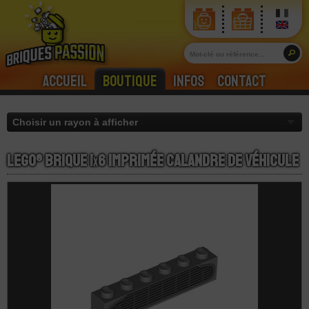
Accueil
Boutique
Infos
Contact
LEGO® Brique 1
x
6 Imprimée Calandre de Véhicule