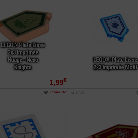
LEGO® Plate Lisse
2x3 Imprimée
Nuage - Nexo
LEGO® Plate Lisse
Knights
2x3 Imprimée Motif
€
1,99
commander
ref : 6171915