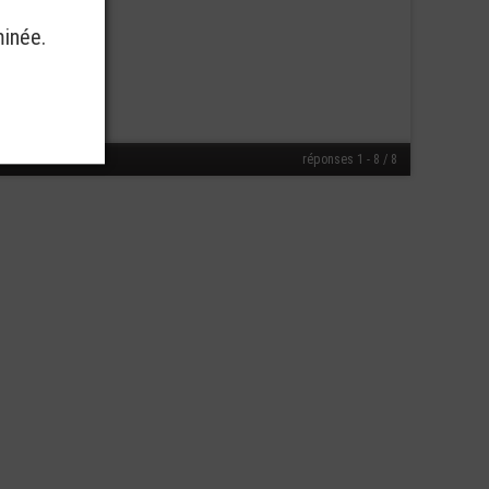
minée.
€
1,00
réponses 1 - 8 / 8