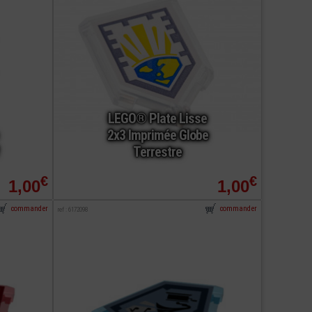
LEGO® Plate Lisse
2x3 Imprimée Globe
Terrestre
€
€
1,00
1,00
commander
commander
ref : 6172098