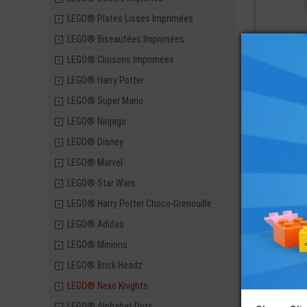
LEGO® Plates Lisses Imprimées
LEGO® Biseautées Imprimées
LEGO® Cloisons Imprimées
LEGO® Harry Potter
LEGO® Super Mario
LEGO® Ninjago
LEGO® Disney
ref : 6172156
LEGO® Marvel
LEGO® Star Wars
LEGO® Harry Potter Choco-Grenouille
LEGO® Adidas
LEGO® Minions
LEGO® Brick Headz
LEGO® Nexo Knights
LEGO® Alphabet Dots