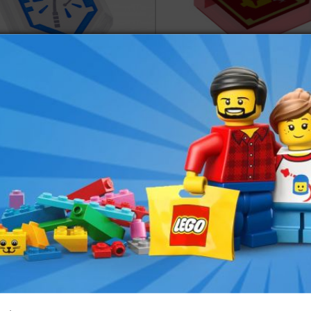
LEGO® Plate Lisse
LEGO® Plate Lisse
2x3 Imprimée
2x3 Imprimée Lasso
Chevalier - Nexo
- Nexo Knights
Knight
€
1,00
commander
ref : 6171905
LEGO® Plate Lisse
LEGO® Plate Lisse