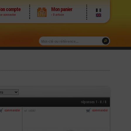
on compte
Mon panier
me connecter
› 0 article
réponses 1 - 8 / 8
commander
commander
ref : 645987