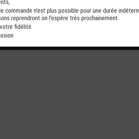
ents,
2x3 Imprimée Logo
2x3 Imprimée Logo
de commande n'est plus possible pour une durée indéter
Chevalier - Nexo
Dragon - Nexo
isons reprendront on l'espère très prochainement.
Knights
Knights
otre fidélité.
€
1,00
assion