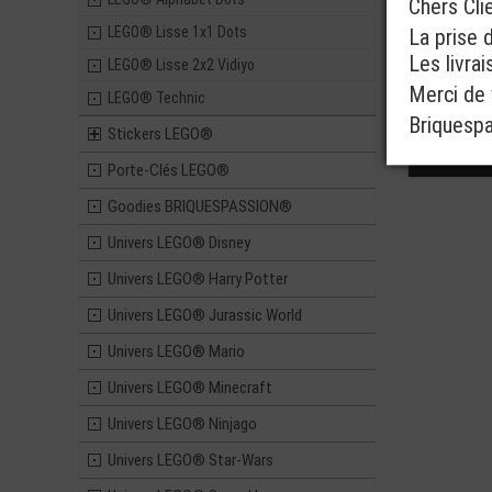
Chers Cli
LEGO® Lisse 1x1 Dots
La prise 
Les livra
LEGO® Lisse 2x2 Vidiyo
Merci de v
LEGO® Technic
Briquesp
Stickers LEGO®
Porte-Clés LEGO®
Goodies BRIQUESPASSION®
Univers LEGO® Disney
Univers LEGO® Harry Potter
Univers LEGO® Jurassic World
Univers LEGO® Mario
Univers LEGO® Minecraft
Univers LEGO® Ninjago
Univers LEGO® Star-Wars