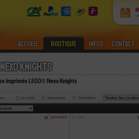
M
› 
Accueil
Boutique
Infos
Contact
 nexo knights
sse Imprimée LEGO® Nexo Knights
En stock
Nouveautés
Promotions
rche...
commander
ref : 566720