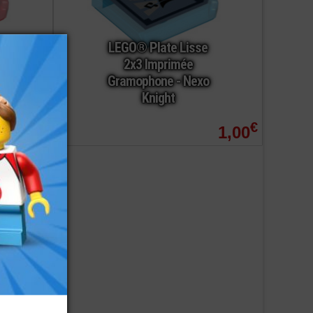
LEGO® Plate Lisse
2x3 Imprimée
Gramophone - Nexo
Knight
€
€
1,00
1,00
commander