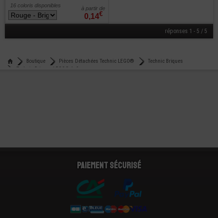
16 coloris disponibles
à partir de
€
0,14
réponses 1 - 5 / 5
Boutique
Pièces Détachées Technic LEGO®
Technic Briques
Technic Briques LEGO® 1x2
Paiement sécurisé