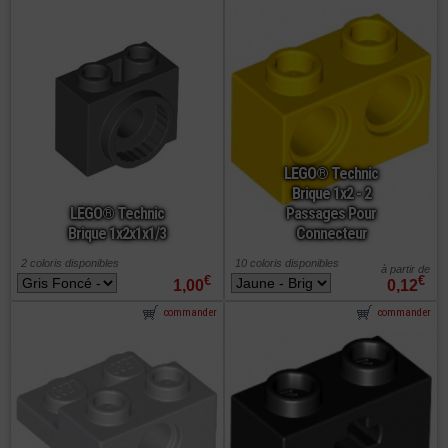
LEGO® Technic
Brique 1x2 - 2
LEGO® Technic
Passages Pour
Brique 1x2x1x1/3
Connecteur
2 coloris disponibles
10 coloris disponibles
à partir de
€
€
1,00
0,12
commander
commander