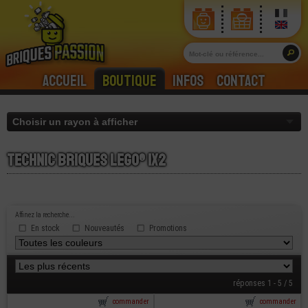
Accueil
Boutique
Infos
Contact
Technic briques lego® 1x2
Affinez la recherche...
En stock
Nouveautés
Promotions
réponses 1 - 5 / 5
commander
commander