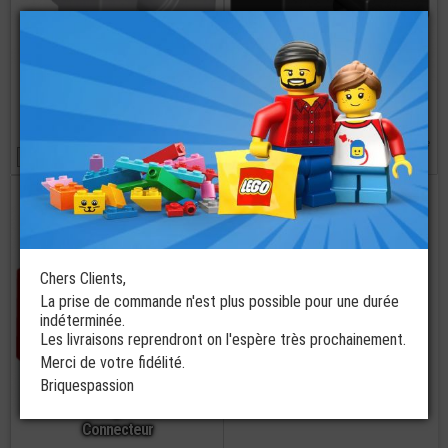
LEGO® Technic
LEGO® Technic
Brique avec
Brique 1x2 avec
Ouverture
Passage pour
Centrale
Axe
2 coloris disponibles
17 coloris disponibles
à partir de
à partir de
€
€
0,23
0,13
commander
Chers Clients,
La prise de commande n'est plus possible pour une durée
indéterminée.
Les livraisons reprendront on l'espère très prochainement.
Merci de votre fidélité.
LEGO® Technic
Briquespassion
Brique 1x2 - 1
Passage Pour
Connecteur