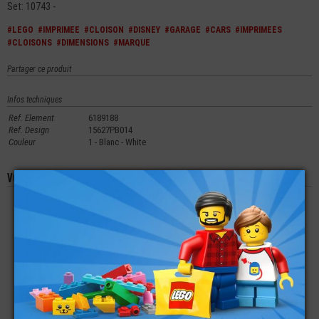
Set: 10743 -
#LEGO
#IMPRIMEE
#CLOISON
#DISNEY
#GARAGE
#CARS
#IMPRIMEES
#CLOISONS
#DIMENSIONS
#MARQUE
Partager ce produit
Infos techniques
Ref. Element
6189188
Ref. Design
15627PB014
Couleur
1 - Blanc - White
Vous aimerez aussi les produits suivants
LEGO® PLATE LISSE
LEGO® ACCESSOIRE
LEGO® PLATE LISSE
2X2 POISSONS
MINI-FIGURINE
1X2 IMPRIMÉE
TORSE IMPRIMÉE
BATTERIE LOGO
(5Q)
€
€
€
0,59
2,99
0,99