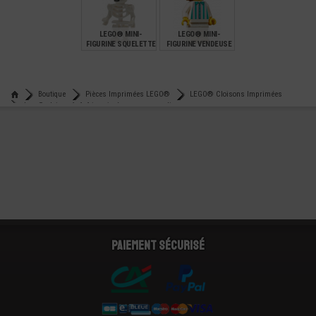
€
€
€
8,90
6,99
15,90
LEGO® MINI-
LEGO® MINI-
FIGURINE SQUELETTE
FIGURINE VENDEUSE
AVEC CHAPEAU -
DE DONUT - ICONS
HALLOWEEN
€
€
6,90
5,99
Boutique
Pièces Imprimées LEGO®
LEGO® Cloisons Imprimées
Lego® cloison 1x6x6 imprimée garage cars disney
Paiement sécurisé