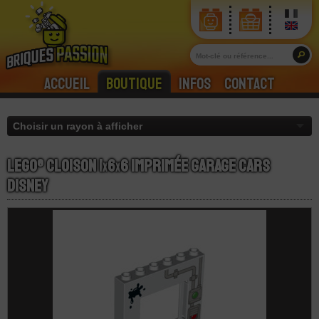
Accueil
Boutique
Infos
Contact
LEGO® Cloison 1
x
6
x
6 Imprimée Garage Cars
Disney