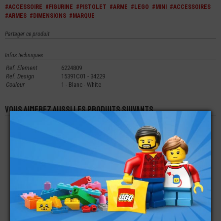
#ACCESSOIRE
#FIGURINE
#PISTOLET
#ARME
#LEGO
#MINI
#ACCESSOIRES
#ARMES
#DIMENSIONS
#MARQUE
Partager ce produit
Infos techniques
Ref. Element
6224809
Ref. Design
15391C01 - 34229
Couleur
1 - Blanc - White
Vous aimerez aussi les produits suivants
LEGO® MINI-
LEGO® ACCESSOIRE
LEGO® ACCESSOIRE
FIGURINE CHEVEUX
MINI-FIGURINE
VÉHICULE - JANTE
AVEC MÈCHE (1J)
SANTÉ LA SERINGUE
8X6 MM
€
€
€
3,50
0,35
0,11
LEGO® MINI-
LEGO® MINI-
LEGO® MINI-