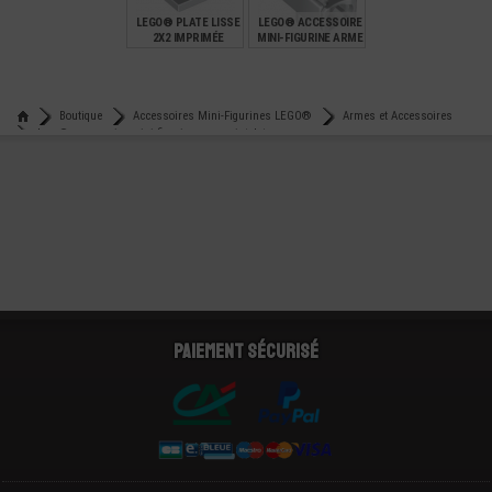
LEGO® PLATE LISSE
LEGO® ACCESSOIRE
2X2 IMPRIMÉE
MINI-FIGURINE ARME
SHERIFF AVEC LOGO
LANÇEUR
PROJECTEUR
€
€
1,99
0,88
Boutique
Accessoires Mini-Figurines LEGO®
Armes et Accessoires
Lego® accessoire mini-figurine arme pistolet
Paiement sécurisé