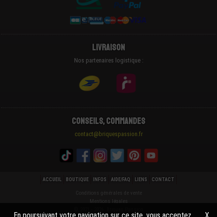
Livraison
Nos partenaires logistique :
Conseils, Commandes
contact@briquespassion.fr
ACCUEIL
BOUTIQUE
INFOS
AIDE/FAQ
LIENS
CONTACT
Conditions générales de vente
Mentions légales
© 2021 - 2026 Briques Passion
En poursuivant votre navigation sur ce site, vous acceptez
X