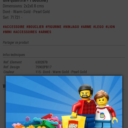
une quantité = 1 bouclier)
Dimensions: 2x2x0.8 cms
Doré - Warm Gold - Pearl Gold
Set: 71721 -
#ACCESSOIRE
#BOUCLIER
#FIGURINE
#NINJAGO
#ARME
#LEGO
#LION
#MINI
#ACCESSOIRES
#ARMES
Partager ce produit
Infos techniques
Ref. Element
6302878
Ref. Design
75902PB17
Couleur
115 - Doré - Warm Gold - Pearl Gold
Vous aimerez aussi les produits suivants
LEGO® MINI-
LEGO® MINI-
LEGO® ACCESSOIRE
FIGURINE HARRY
FIGURINE RON
MASQUE JUNGLE
POTTER ALBUS
WEASLEY
BIONICLE