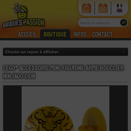
Accueil
Boutique
Infos
Contact
LEGO® Accessoire Mini-Figurine Arme Bouclier
Ninjago Lion