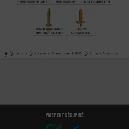
MINI-FIGURINE LAME
MINI-FIGURINE
MINI-FIGURINE EPÉE
LONGUE HERO
POIGNÉE ARME -
GUERRIER NINJAGO
SABRE
€
€
€
2,49
0,32
0,89
LEGO® ACCESSOIRE
LEGO®
MINI-FIGURINE ARME
ACCESSOIRES -
EPÉE GLADIATEUR
ARMES - EPÉE
PIXÉLISÉE
MINECRAFT
€
€
0,99
1,99
Boutique
Accessoires Mini-Figurines LEGO®
Armes et Accessoires
Lego® accessoire mini-figurine arme bouclier ninjago lion
Paiement sécurisé