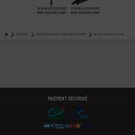
LEGO® ACCESSOIRE
LEGO® ACCESSOIRE
MINI-FIGURINE ARME
MINI-FIGURINE ARME
EPÉE KATANA
BATMAN
NINJAGO
BOOMERANG
€
€
4,99
0,23
Boutique
Accessoires Mini-Figurines LEGO®
Armes et Accessoires
Lego® accessoire mini-figurine arme sabre epée ninjago
Paiement sécurisé