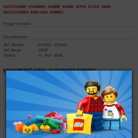
#ACCESSOIRE
#FIGURINE
#SABRE
#ARME
#EPEE
#LEGO
#MINI
#ACCESSOIRES
#NINJAGO
#ARMES
Partager ce produit
Infos techniques
Ref. Element
6270025 - 6213660
Ref. Design
35633
Couleur
11 - Noir - Black
Vous aimerez aussi les produits suivants
LEGO® MINI-
LEGO® MINI-
LEGO® ACCESSOIRE
FIGURINE SERIES 22
FIGURINE DISNEY
MINI-FIGURINE ARME
LE CHAMPION DE
ABUELA ALMA
PISTOLET STAR-
PATINAGE
MADRIGAL
WARS
€
€
€
5,90
9,90
0,99
LEGO® MINI-
LEGO® MINI-
LEGO® ACCESSOIRE