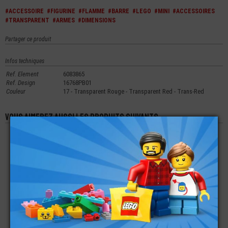
#ACCESSOIRE
#FIGURINE
#FLAMME
#BARRE
#LEGO
#MINI
#ACCESSOIRES
#TRANSPARENT
#ARMES
#DIMENSIONS
Partager ce produit
Infos techniques
Ref. Element
6083865
Ref. Design
16768PB01
Couleur
17 - Transparent Rouge - Transparent Red - Trans-Red
Vous aimerez aussi les produits suivants
LEGO® MINI-
LEGO® MINI-
LEGO® MINI-
FIGURINE - JAMBES
FIGURINE TÊTE
FIGURINE TORSE 20
COURTES FLEXIBLES
FRIENDS FEMME (V)
ANS HARRY POTTER
UNIS (BW)
(6D)
€
€
€
4,49
1,99
9,99
LEGO® ACCESSOIRE
LEGO® MINI-
LEGO® MINI-