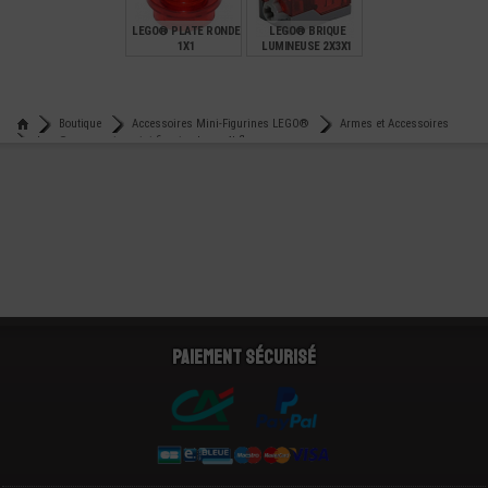
LEGO® PLATE RONDE
LEGO® BRIQUE
1X1
LUMINEUSE 2X3X1
LED
€
€
0,08
7,90
Boutique
Accessoires Mini-Figurines LEGO®
Armes et Accessoires
Lego® accessoire mini-figurine barre 4l flamme
Paiement sécurisé