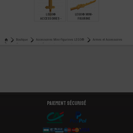
€
€
€
0,32
0,89
0,99
LEGO®
LEGO® MINI-
ACCESSOIRES -
FIGURINE
ARMES - EPÉE
ACCESSOIRE ARME
PIXÉLISÉE
KATANA EPÉE
MINECRAFT
€
€
1,99
2,59
Boutique
Accessoires Mini-Figurines LEGO®
Armes et Accessoires
Lego® accessoire mini-figurine lame longue hero
Paiement sécurisé