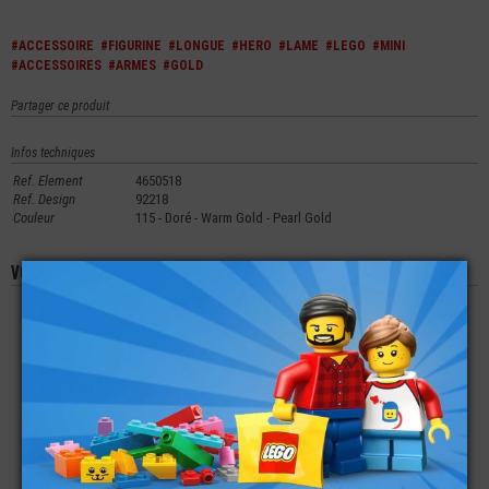
#ACCESSOIRE
#FIGURINE
#LONGUE
#HERO
#LAME
#LEGO
#MINI
#ACCESSOIRES
#ARMES
#GOLD
Partager ce produit
Infos techniques
Ref. Element
4650518
Ref. Design
92218
Couleur
115 - Doré - Warm Gold - Pearl Gold
Vous aimerez aussi les produits suivants
LEGO® MINI-
LEGO® MINI-
LEGO® MINI-
FIGURINE LE
FIGURINE JAMBES
FIGURINE TORSE
SEIGNEUR DES
ENFANTS FIXE (B34)
TENUE JURASSIC
ANNEAUX ELF
WORLD (4D)
€
€
€
19,90
1,19
8,99