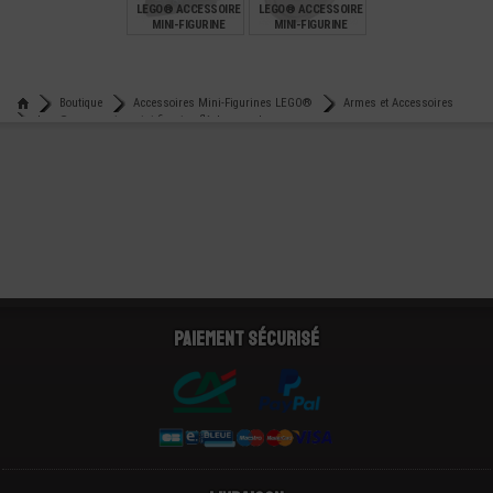
LEGO® ACCESSOIRE
LEGO® ACCESSOIRE
MINI-FIGURINE
MINI-FIGURINE
ARMES - PISTOLET
BOUCLIER
SPATIALE
€
€
1,39
0,89
Boutique
Accessoires Mini-Figurines LEGO®
Armes et Accessoires
Lego® accessoire mini-figurine flèche pour harpon
Paiement sécurisé