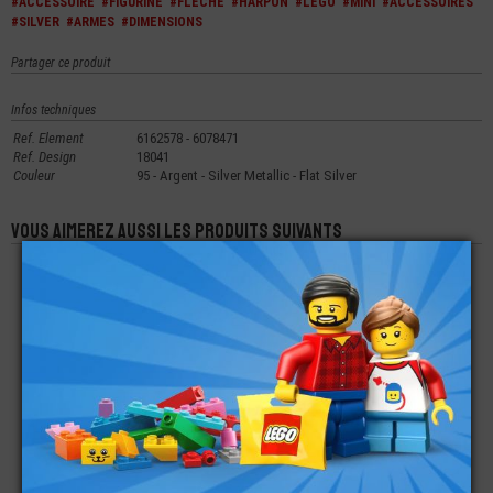
#ACCESSOIRE
#FIGURINE
#FLECHE
#HARPON
#LEGO
#MINI
#ACCESSOIRES
#SILVER
#ARMES
#DIMENSIONS
Partager ce produit
Infos techniques
Ref. Element
6162578 - 6078471
Ref. Design
18041
Couleur
95 - Argent - Silver Metallic - Flat Silver
Vous aimerez aussi les produits suivants
LEGO® MINI-
LEGO® ACCESSOIRE
LEGO® MINI-
FIGURINE TÊTE ALIEN
VÉHICULE PASSAGE
FIGURINE TÊTE 2
- MOMIE -
DE ROUE ET AILES
EXPRESSIONS (1D)
HALLOWEEN (6S)
AVANT 2X4
€
€
€
5,40
0,35
2,90
LEGO® ROUES AVEC
LEGO® MINI-
LEGO® ACCESSOIRE
AXE INCLUS
FIGURINE TORSE
MINI-FIGURINE ARME