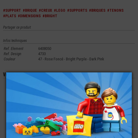
#SUPPORT
#BRIQUE
#CREUX
#LEGO
#SUPPORTS
#BRIQUES
#TENONS
#PLATS
#DIMENSIONS
#BRIGHT
Partager ce produit
Infos techniques
Ref. Element
6408050
Ref. Design
4733
Couleur
47 - Rose Foncé - Bright Purple - Dark Pink
Vous aimerez aussi les produits suivants
LEGO® PLATE LISSE
LEGO® PLATE 1X1
LEGO® BRIQUE
2X2 AVEC 1 TENON
ANGLE 90° -
SUPPORT 1X1 - 2
CREUX
SUPPORT HAUT 1X2
TENONS CREUX
€
€
€
0,12
0,19
0,16