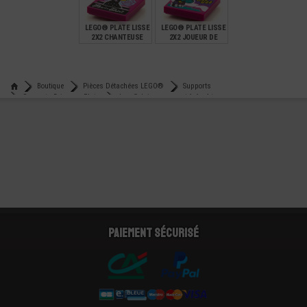
0,59
0,59
0,59
LEGO® PLATE LISSE
LEGO® PLATE LISSE
2X2 CHANTEUSE
2X2 JOUEUR DE
LYRIQUE
CORNEMUSE
€
€
0,59
0,59
Boutique
Pièces Détachées LEGO®
Supports
Supports Briques - Plats
Lego® brique support 1x1 - 4 tenons creux
Paiement sécurisé