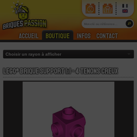
Accueil
Boutique
Infos
Contact
LEGO® Brique Support 1
x
1 - 4 Tenons Creux