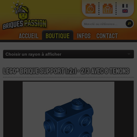
Accueil
Boutique
Infos
Contact
LEGO® Brique Support 1
x
2
x
1 - 2/3 Avec 8 Tenons