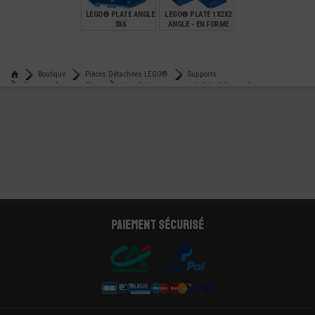
LEGO® PLATE ANGLE
LEGO® PLATE 1X2X2
3X6
ANGLE - EN FORME
DE L
€
€
0,40
0,15
Boutique
Pièces Détachées LEGO®
Supports
Supports Briques - Plats
Lego® brique support 1x2x1 - 2/3 avec 8 tenons
Paiement sécurisé