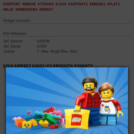
#SUPPORT
#BRIQUE
#TENONS
#LEGO
#SUPPORTS
#BRIQUES
#PLATS
#BLUE
#DIMENSIONS
#BRIGHT
Partager ce produit
Infos techniques
Ref. Element
6378789
Ref. Design
67329
Couleur
7 - Bleu - Bright Blue - Blue
Vous aimerez aussi les produits suivants
LEGO® TUILE 4X2
LEGO® BRIQUE 1X8
LEGO® BRIQUE 2X3
AVEC 4 TENONS SUR
IMPRIMÉE POWER ET
BISEAUTÉE À DROITE
LE DESSUS
TV TYPE CONSOLE -
ATARI
€
€
€
0,89
4,99
0,24
LEGO® SUPPORT
LEGO® SUPPORT -
LEGO® BRIQUE