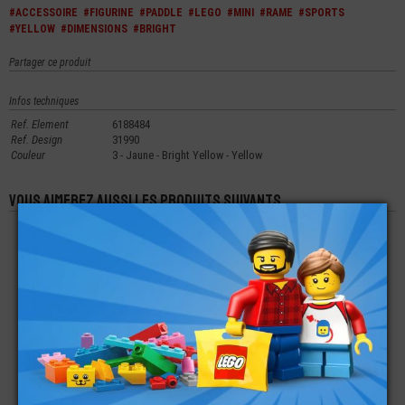
#ACCESSOIRE
#FIGURINE
#PADDLE
#LEGO
#MINI
#RAME
#SPORTS
#YELLOW
#DIMENSIONS
#BRIGHT
Partager ce produit
Infos techniques
Ref. Element
6188484
Ref. Design
31990
Couleur
3 - Jaune - Bright Yellow - Yellow
Vous aimerez aussi les produits suivants
LEGO® ACCESSOIRE
LEGO® MINI-
LEGO® ACCESSOIRE
MINI-FIGURINE
FIGURINE TÊTE
MINI-FIGURINE
BOUCLIER
MONSTRE ALIEN
GRAPPIN CROCHET
HALLOWEEN (7L)
ANCRE
€
€
€
0,76
5,99
2,00
LEGO® MINI-
LEGO® MINI-
LEGO® ACCESSOIRE