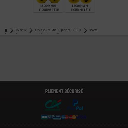
LEGO® MINI-
LEGO® MINI-
FIGURINE TÊTE
FIGURINE TÊTE
ENFANT DEUX
ENFANT 2
EXPRESSIONS (5V)
EXPRESSIONS (8N)
€
€
1,99
2,99
Boutique
Accessoires Mini-Figurines LEGO®
Sports
Lego® accessoire mini-figurine paddle - rame
Paiement sécurisé