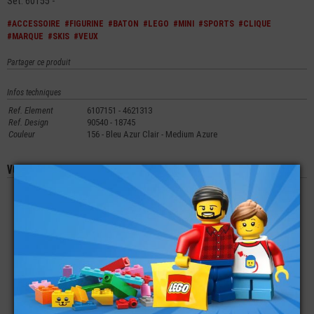
Set: 60155 -
#ACCESSOIRE
#FIGURINE
#BATON
#LEGO
#MINI
#SPORTS
#CLIQUE
#MARQUE
#SKIS
#VEUX
Partager ce produit
Infos techniques
Ref. Element
6107151 - 4621313
Ref. Design
90540 - 18745
Couleur
156 - Bleu Azur Clair - Medium Azure
Vous aimerez aussi les produits suivants
LEGO® ACCESSOIRE
LEGO® MINI-
LEGO® MINI-
MINI-FIGURINE
FIGURINE NINJAGO
FIGURINE TORSE
MASQUE CAPTAIN
BONE HUNTER
AVEC VESTE À
AMERICA
FLEURS (3O)
€
€
€
5,90
9,90
2,99