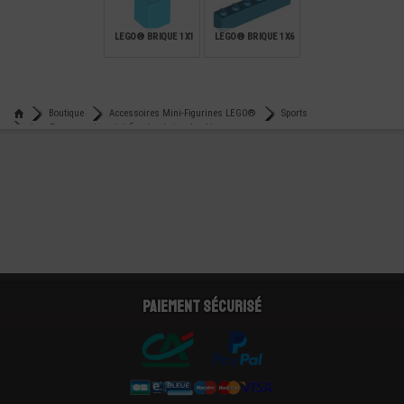
0,16
0,49
0,10
LEGO® BRIQUE 1X1
LEGO® BRIQUE 1X6
€
€
0,12
0,32
Boutique
Accessoires Mini-Figurines LEGO®
Sports
Lego® accessoire mini-figurine baton de ski
Paiement sécurisé