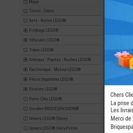
Magie
LEGO® MI
Tissus - Capes
FIGURINE SE
COSTUME LE
Pièces 
Sets - Boites LEGO®
6,90
Polybags LEGO®
Véhicules LEGO®
Trains LEGO®
LEGO® ACCE
Animaux - Plantes - Roches LEGO®
MINI-FIGU
PLANCHE DE
IMPRIM
Electronique - Moteur LEGO®
3,49
Pièces Imprimées LEGO®
Stickers LEGO®
Chers Cli
Porte-Clés LEGO®
La prise 
Goodies BRIQUESPASSION®
Les livra
Merci de v
Univers LEGO® Disney
Briquesp
Univers LEGO® Harry Potter