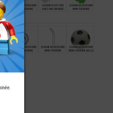
SSOIRE
LEGO® ACCESSOIRE
LEGO® PLATE 2X8
LEGO® ACCESSOIRE
RINE
MINI-FIGURINE
AVEC UNE GRANDE
MINI-FIGURINE
ALIER -
CAMÉRA - SUPPORT
BORDURE
MINECRAFT -
ARMURE
€
€
€
€
0,39
0,55
5,99
SSOIRE
LEGO® ACCESSOIRE
LEGO® ACCESSOIRE
LEGO® ACCESSOIRE
RINE
MINI-FIGURINE
MINI-FIGURINE
MINI-FIGURINE BALLE
ANG
BALLON RUGBY
CROSS DE HOCKEY
BALLON FOOTBALL
IMPRIMÉ
€
€
€
€
9,90
0,59
9,90
minée.