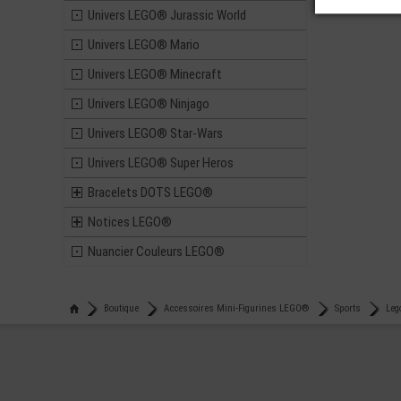
Univers LEGO® Jurassic World
Univers LEGO® Mario
Univers LEGO® Minecraft
Univers LEGO® Ninjago
Univers LEGO® Star-Wars
Univers LEGO® Super Heros
Bracelets DOTS LEGO®
Notices LEGO®
Nuancier Couleurs LEGO®
Boutique
Accessoires Mini-Figurines LEGO®
Sports
Leg