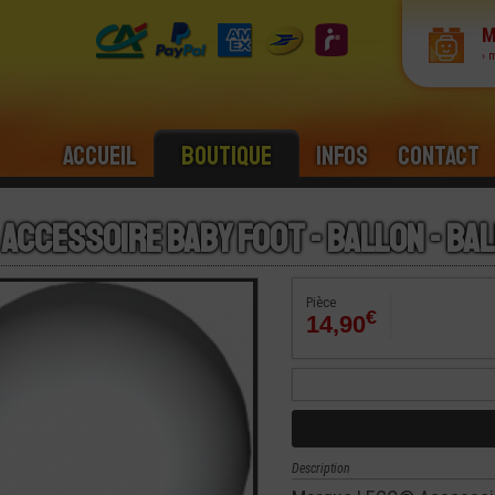
M
› 
Accueil
Boutique
Infos
Contact
 Accessoire Baby Foot - Ballon - Bal
Pièce
€
14,90
Description