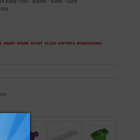
Baby Foot - Ballon - Balle - Dure
 cms
E
#BABY
#DURE
#FOOT
#LEGO
#SPORTS
#DIMENSIONS
hite