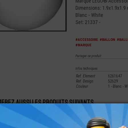
Marque LEGO® Accessoire 
Dimensions: 1.9x1.9x1.9
Blanc - White
Set: 21337 -
#ACCESSOIRE
#BALLON
#BALL
#MARQUE
Partager ce produit
Infos techniques
Ref. Element
6261647
Ref. Design
52629
Couleur
1 - Blanc - W
merez aussi les produits suivants