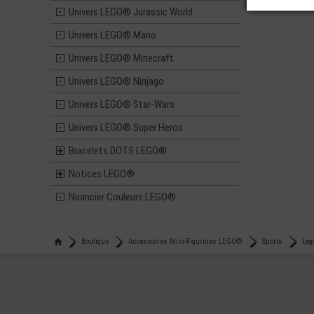
Univers LEGO® Jurassic World
Univers LEGO® Mario
Univers LEGO® Minecraft
Univers LEGO® Ninjago
Univers LEGO® Star-Wars
Univers LEGO® Super Heros
Bracelets DOTS LEGO®
Notices LEGO®
Nuancier Couleurs LEGO®
Boutique
Accessoires Mini-Figurines LEGO®
Sports
Leg