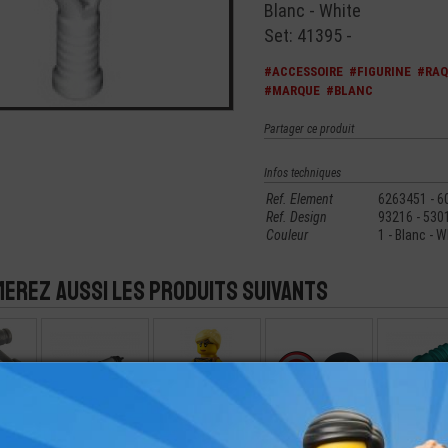
Blanc - White
Set: 41395 -
#ACCESSOIRE
#FIGURINE
#RAQ
#MARQUE
#BLANC
Partager ce produit
Infos techniques
Ref. Element
6263451 - 6
Ref. Design
93216 - 530
Couleur
1 - Blanc - W
merez aussi les produits suivants
SSOIRE
LEGO® ACCESSOIRE
LEGO® MINI-
LEGO® ACCESSOIRE
LEGO® ACCE
RINE
MINI-FIGURINE
FIGURINE CITY
MINI-FIGURINE
MINI-FIGUR
NT
CYLINDRE
JESSICA SHARPE
BOUCLIER MARVEL
ARME PIST
COMPRESSIBLE
LASE