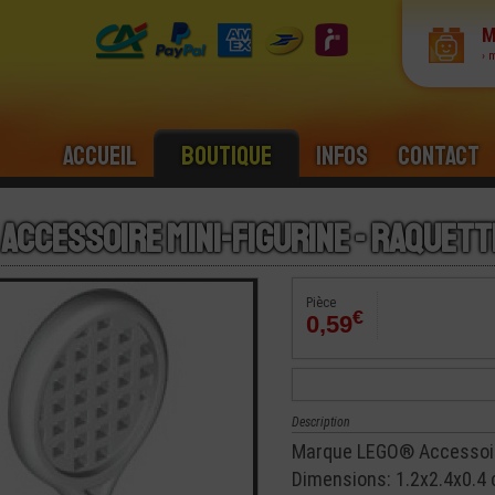
M
› 
Accueil
Boutique
Infos
Contact
 Accessoire Mini-Figurine - Raquett
Pièce
€
0,59
Description
Marque LEGO® Accessoire
Dimensions: 1.2x2.4x0.4