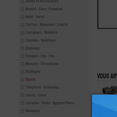
Armes et Accessoires
Beauté - Sacs - Parapluie
Bébé - Santé
Coffres - Monnaies - Lingots
Containers - Mobiliers
Cuisines - Nourriture
Drapeaux
Energies - Eau - Feu
Maisons - Décorations
Outillages
Vous ai
Sports
Téléphone - Ordinateur
Loisirs - Livres
Jumelles - Radio - Appareil Photo
LEGO® ACCE
MINI-FIGU
Musiques
SEXTA