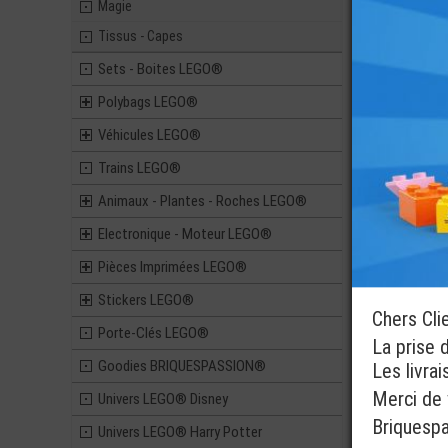
Pièces 
Magie
0,89
Tissus - Capes
Sets - Boites LEGO®
Polybags LEGO®
LEGO® ACCE
Véhicules LEGO®
MINI-FIGU
PLANCHE DE
IMPRIM
Trains LEGO®
3,49
Animaux - Plantes - Roches LEGO®
Electronique - Moteur LEGO®
Pièces Imprimées LEGO®
Stickers LEGO®
Chers Cli
Porte-Clés LEGO®
La prise 
Goodies BRIQUESPASSION®
Les livra
Merci de v
Univers LEGO® Disney
Briquesp
Univers LEGO® Harry Potter