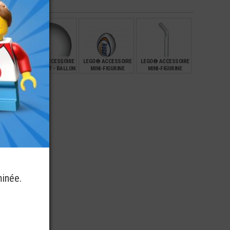
(BB)
€
€
€
€
4,00
2,99
2,90
SSOIRE
LEGO® ACCESSOIRE
LEGO® ACCESSOIRE
LEGO® ACCESSOIRE
RINE
BABY FOOT - BALLON
MINI-FIGURINE
MINI-FIGURINE
ANG
- BALLE - DURE
BALLON RUGBY
CROSS DE HOCKEY
19MM
IMPRIMÉ
€
€
€
€
14,90
9,90
0,59
minée.