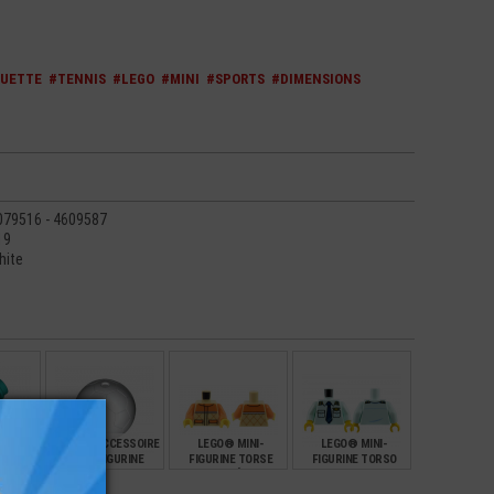
UETTE
#TENNIS
#LEGO
#MINI
#SPORTS
#DIMENSIONS
079516 - 4609587
19
hite
SSOIRE
LEGO® ACCESSOIRE
LEGO® MINI-
LEGO® MINI-
INE -
MINI-FIGURINE
FIGURINE TORSE
FIGURINE TORSO
OLET
BALLON
IMPRIMÉ (6S)
TENUE PILOTE
R
AVIATION CRAVATE