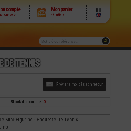
on compte
Mon panier
me connecter
› 0 article
e De Tennis
Préviens moi dès son retour
Stock disponible :
0
 Mini-Figurine - Raquette De Tennis
 cms