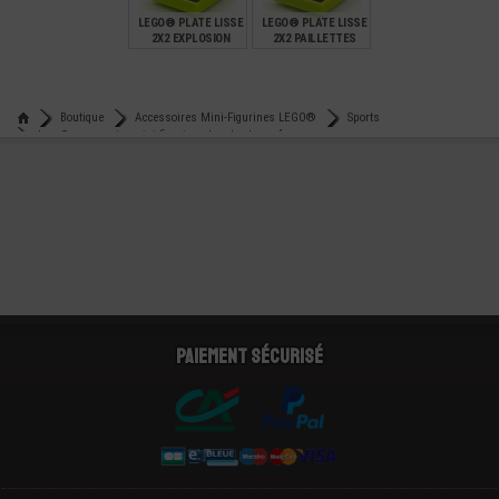
LEGO® PLATE LISSE
LEGO® PLATE LISSE
2X2 EXPLOSION
2X2 PAILLETTES
€
€
0,59
0,59
Boutique
Accessoires Mini-Figurines LEGO®
Sports
Lego® accessoire mini-figurine planche de surf
Paiement sécurisé