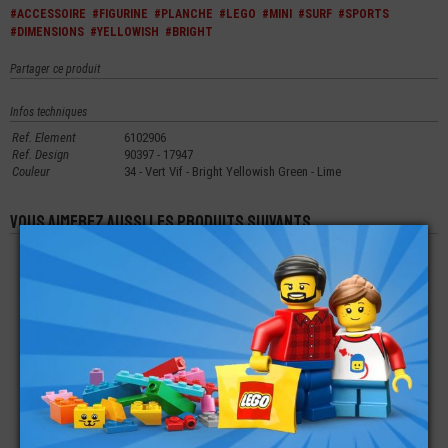
#ACCESSOIRE
#FIGURINE
#PLANCHE
#LEGO
#MINI
#SURF
#SPORTS
#DIMENSIONS
#YELLOWISH
#BRIGHT
Partager ce produit
Infos techniques
Ref. Element
6102906
Ref. Design
90397 - 17947
Couleur
34 - Vert Vif - Bright Yellowish Green - Lime
Vous aimerez aussi les produits suivants
LEGO® ACCESSOIRE
LEGO® MINI-
LEGO® MINI-
VÉHICULE PASSAGE
FIGURINE TÊTE
FIGURINE QUEER EYE
DE ROUE 2X4X1X1/3
FEMME MONICA
JONATHAN VAN NESS
RAMBEAU (2X)
€
€
€
0,29
2,49
6,90
LEGO® MINI-
LEGO® MINI-
LEGO® ACCESSOIRE