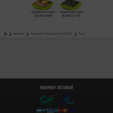
€
€
€
3,99
0,68
0,59
LEGO® PLATE LISSE
LEGO® PLATE LISSE
2X2 EXPLOSION
2X2 PAILLETTES
€
€
0,59
0,59
Boutique
Accessoires Mini-Figurines LEGO®
Sports
Lego® accessoire mini-figurine planche surf neige
Paiement sécurisé