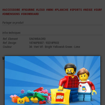
#ACCESSOIRE
#FIGURINE
#LEGO
#MINI
#PLANCHE
#SPORTS
#NEIGE
#SURF
#DIMENSIONS
#SNOWBOARD
Partager ce produit
Infos techniques
Ref. Element
SNOWBAORD
Ref. Design
18746PB007 - 93218PB03
Couleur
34 - Vert Vif - Bright Yellowish Green - Lime
Vous aimerez aussi les produits suivants
LEGO® MINI-
LEGO® MINI-
LEGO® MINI-
FIGURINE MINECRAFT
FIGURINE TÊTE
FIGURINE MARVEL
- TÊTE CUBE
FEMME MAQUILLÉE
DARDEVIL
PIXÉLISÉE
(2J)
€
€
€
3,99
2,49
54,90