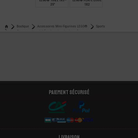
LEGO® TUILE 1X3 -
LEGO® PLATE LISSE
25°
1X2
€
€
0,15
0,12
Boutique
Accessoires Mini-Figurines LEGO®
Sports
Lego® accessoire mini-figurine planche de surf
Paiement sécurisé
Livraison