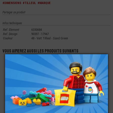
#DIMENSIONS
#TILLEUL
#MARQUE
Partager ce produit
Infos techniques
Ref. Element
6330684
Ref. Design
90397 - 17947
Couleur
48 - Vert Tilleul - Sand Green
Vous aimerez aussi les produits suivants
LEGO® MINI-
LEGO® MINI-
LEGO® MINI-
FIGURINE SERIE 22
FIGURINE TÊTE
FIGURINE HOMME
CHAMPION EN
HOMME 2
DÉGUISEMENT
FAUTEUIL ROULANT
EXPRESSIONS
POULET
SOURIRE (7G)
€
€
€
5,90
3,49
9,90
LEGO® MINI-
LEGO® ACCESSOIRE
LEGO® MINI-
FIGURINES - TÊTE
VÉHICULE PLATE 1X2
FIGURINE TÊTE
AVEC 2 EXPRESSIONS
VOLANT
LICORNE AVEC