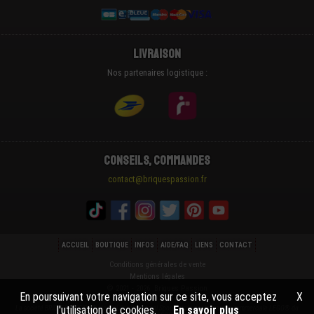
Livraison
Nos partenaires logistique :
Conseils, Commandes
contact@briquespassion.fr
ACCUEIL
BOUTIQUE
INFOS
AIDE/FAQ
LIENS
CONTACT
Conditions générales de vente
Mentions légales
© 2021 - 2026 Briques Passion
En poursuivant votre navigation sur ce site, vous acceptez
X
l'utilisation de cookies.
En savoir plus
La societé BRIQUESPASSION® n'est ni Cautionnée ni Sponsorisée par la marque commerciale LEGO® du