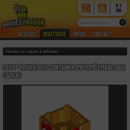
Accueil
Boutique
Infos
Contact
LEGO® Brique Box Container Imprimé Emballage
Cadeau