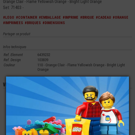
Orange Clair - Flame Yellowish Orange - Bright Light Orange
Set: 71403 -
#LEGO
#CONTAINER
#EMBALLAGE
#IMPRIME
#BRIQUE
#CADEAU
#ORANGE
#IMPRIMEES
#BRIQUES
#DIMENSIONS
Partager ce produit
Infos techniques
Ref. Element
6439232
Ref. Design
103839
Couleur
110 - Orange Clair - Flame Yellowish Orange - Bright Light
Orange
Vous aimerez aussi les produits suivants
LEGO® PLATE LISSE
LEGO® PLATE LISSE
LEGO® TECHNIC
1X2 IMPRIMÉE
OVALE 2X4 IMPRIMÉE
ROUE DE COURROIE
CACAHUÈTE
BOUCHE OUVERTE