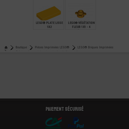
ORNEMENT
€
€
€
0,12
0,42
0,25
LEGO® PLATE LISSE
LEGO® VÉGÉTATION
1X2
FLEUR 1X1 - 4
PÉTALES
€
€
0,13
0,14
Boutique
Pièces Imprimées LEGO®
LEGO® Briques Imprimées
Lego® brique box container imprimé emballage cadeau
Paiement sécurisé