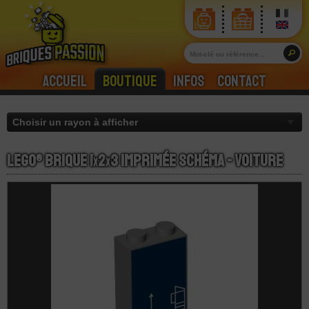
Accueil
Boutique
Infos
Contact
LEGO® Brique 1
x
2
x
3 Imprimée Schéma - Voiture