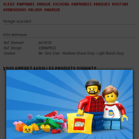
#LEGO
#IMPRIMEE
#BRIQUE
#SCHEMA
#IMPRIMEES
#BRIQUES
#VOITURE
#DIMENSIONS
#BLUISH
#MARQUE
Partager ce produit
Infos techniques
Ref. Element
6419133
Ref. Design
22886PB22
Couleur
86 - Gris Clair - Medium Stone Grey - Light Bluish Gray
Vous aimerez aussi les produits suivants
LEGO® ACCESSOIRE
LEGO® BRIQUE
LEGO® BRIQUE
MINI-FIGURINE PLATE
ARRONDIE CONE
RONDE 3X3X1- 1/3
RONDE 1X1 IMPRIMÉE
5X5X1/4
€
€
€
0,28
1,49
1,49
LEGO® TECHNIC
LEGO® PLATE LISSE
LEGO® BRIQUE 2X6