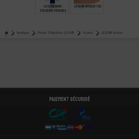
LEGO® MINI-
LEGO® BRIQUE 1X2
FIGURINE FRIENDS
41449 MARTIN
€
€
6,90
0,15
Boutique
Pièces Détachées LEGO®
Arches
LEGO® Arches
Lego® arche 1x4x2
Paiement sécurisé