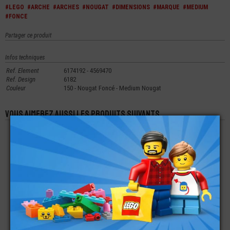
#LEGO
#ARCHE
#ARCHES
#NOUGAT
#DIMENSIONS
#MARQUE
#MEDIUM
#FONCE
Partager ce produit
Infos techniques
Ref. Element
6174192 - 4569470
Ref. Design
6182
Couleur
150 - Nougat Foncé - Medium Nougat
Vous aimerez aussi les produits suivants
LEGO® ARCHE
LEGO® ARCHE 1X3
LEGO® BRIQUE
INVERSÉE 1X3X2
ARCHE 4X1X1X1/3
€
€
€
0,24
0,22
0,30
LEGO® ARCHE 1X3
LEGO® BRIQUE
LEGO® ARCHE