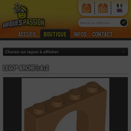
Accueil
Boutique
Infos
Contact
LEGO® Arche 1
x
4
x
2