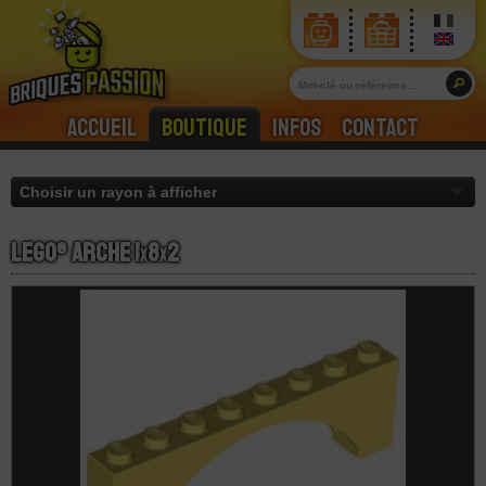
Accueil
Boutique
Infos
Contact
LEGO® Arche 1
x
8
x
2