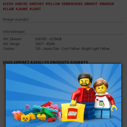
#LEGO
#ARCHE
#ARCHES
#YELLOW
#DIMENSIONS
#BRIGHT
#MARQUE
#CLAIR
#JAUNE
#LIGHT
Partager ce produit
Infos techniques
Ref. Element
6337301 - 6278438
Ref. Design
16577 - 40296
Couleur
103 - Jaune Clair - Cool Yellow - Bright Light Yellow
Vous aimerez aussi les produits suivants
LEGO® ARCHE 1X3
LEGO® ARCHE 1X3
LEGO® ARCHE
INVERSÉE
INVERSÉE
INVERSÉE 1X3X2
€
€
€
0,29
0,50
0,20
LEGO® ARCHE
LEGO® ARCHE 1X4X2
LEGO® ARCHE 1X5X4