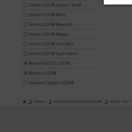
Univers LEGO® Jurassic World
Univers LEGO® Mario
Univers LEGO® Minecraft
Univers LEGO® Ninjago
Univers LEGO® Star-Wars
Univers LEGO® Super Heros
Bracelets DOTS LEGO®
Notices LEGO®
Nuancier Couleurs LEGO®
Boutique
Accessoires Mini-Figurines LEGO®
Beauté - Sacs -