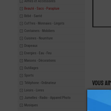
Armes et Accessoires
Beauté - Sacs - Parapluie
Bébé - Santé
Coffres - Monnaies - Lingots
Containers - Mobiliers
Cuisines - Nourriture
Drapeaux
Energies - Eau - Feu
Maisons - Décorations
Outillages
Sports
Vous ai
Téléphone - Ordinateur
Loisirs - Livres
Jumelles - Radio - Appareil Photo
Musiques
LEGO® MI