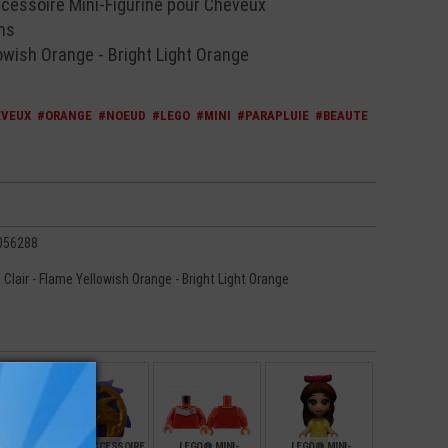
essoire Mini-Figurine pour Cheveux
ms
owish Orange - Bright Light Orange
VEUX
#ORANGE
#NOEUD
#LEGO
#MINI
#PARAPLUIE
#BEAUTE
056288
 Clair - Flame Yellowish Orange - Bright Light Orange
NI-
LEGO® ACCESSOIRE
LEGO® MINI-
LEGO® MINI-