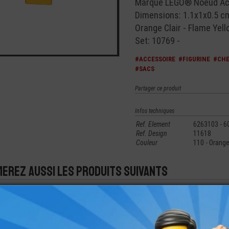
Marque LEGO® Noeud Acc
Dimensions: 1.1x1x0.5 c
Orange Clair - Flame Yell
Set: 10769 -
#ACCESSOIRE
#FIGURINE
#CHE
#SACS
Partager ce produit
Infos techniques
Ref. Element
6263103 - 6
Ref. Design
11618
Couleur
110 - Orange
merez aussi les produits suivants
NI-
LEGO® MINI
LEGO® ACCESSOIRE
LEGO® MINI-
LEGO® MI