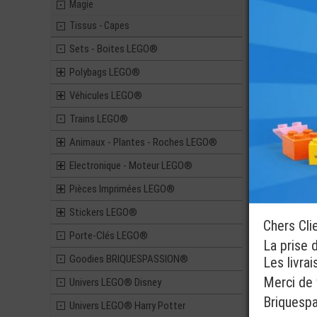
Magie
FIGURINE L
TUNES BUGS
Tissus - Capes
Pièces 
Sets - Boites LEGO®
13,90
Polybags LEGO®
Véhicules LEGO®
LEGO® ACCE
Trains LEGO®
MINI-FIGU
BROSSE A C
Animaux - Plantes - Roches LEGO®
Electronique - Moteur LEGO®
0,28
Pièces Imprimées LEGO®
Stickers LEGO®
Chers Cli
Porte-Clés LEGO®
La prise 
Goodies BRIQUESPASSION®
Les livra
Merci de v
Univers LEGO® Disney
Briquesp
Univers LEGO® Harry Potter