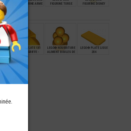
TÊTE
MINI-FIGURINE ARME
FIGURINE TORSE
FIGURINE DISNEY
 2
ETOILE NINJAGO
FOOTBALL MAINS
PRINCESSE BELLE
S (6S)
NOUGAT (6Q)
€
€
€
€
1,99
3,99
10,00
SSOIRE
LEGO® PLATE 1X1
LEGO® NOURRITURE
LEGO® PLATE LISSE
RINE
DENT - GRIFFE -
ALIMENT BOULES DE
2X4
 UNE
DÉCORATION -
GLACE - POPCORN
 3X3
ORNEMENT
€
€
€
€
0,12
0,42
0,25
minée.