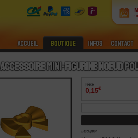
M
› 
Accueil
Boutique
Infos
Contact
 Accessoire Mini-Figurine Noeud po
Pièce
€
0,15
Description