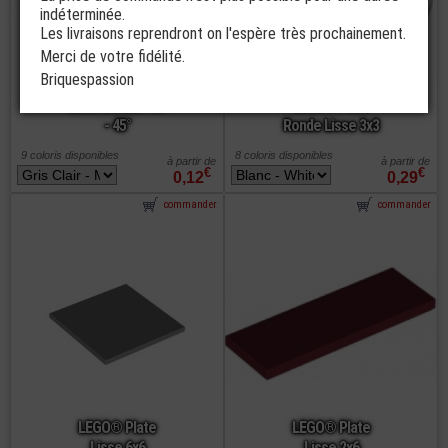
indéterminée.
Les livraisons reprendront on l'espère très prochainement.
Merci de votre fidélité.
Briquespassion
LEGO® Tuile
Lisse Double 1x1
LEGO® Plate
- 45°
Ronde Lisse 3x3
9 coloris disponibles
8 coloris disponibles
à partir de
à partir de
€
€
0,12
0,29
commander
commander
LEGO® Plate
LEGO® Plate
Lisse 6x6
Lisse 2x6