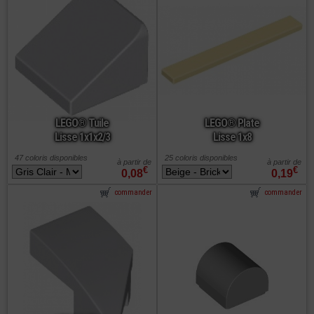
LEGO® Tuile
LEGO® Plate
Lisse 1x1x2/3
Lisse 1x8
47 coloris disponibles
25 coloris disponibles
à partir de
à partir de
€
€
0,08
0,19
commander
commander