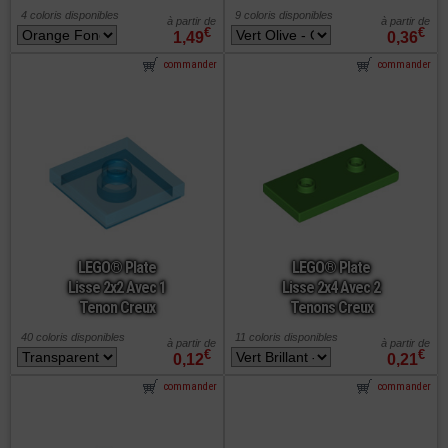
4 coloris disponibles
9 coloris disponibles
à partir de
à partir de
€
€
1,49
0,36
commander
commander
LEGO® Plate
LEGO® Plate
Lisse 2x2 Avec 1
Lisse 2x4 Avec 2
Tenon Creux
Tenons Creux
40 coloris disponibles
11 coloris disponibles
à partir de
à partir de
€
€
0,12
0,21
commander
commander