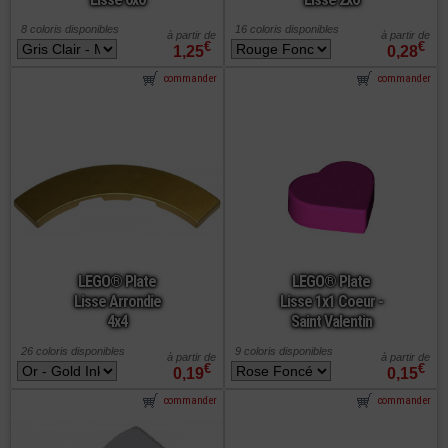
8 coloris disponibles
16 coloris disponibles
à partir de
à partir de
€
€
1,25
0,28
commander
commander
LEGO® Plate
LEGO® Plate
Lisse Arrondie
Lisse 1x1 Coeur -
4x4
Saint Valentin
26 coloris disponibles
9 coloris disponibles
à partir de
à partir de
€
€
0,19
0,15
commander
commander