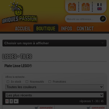
Accueil
Boutique
Infos
Contact
Lisses - tiles
Plate Lisse LEGO®
Affinez la recherche...
En stock
Nouveautés
Promotions
1
2
►
réponses 1 - 30 / 45
commander
commander