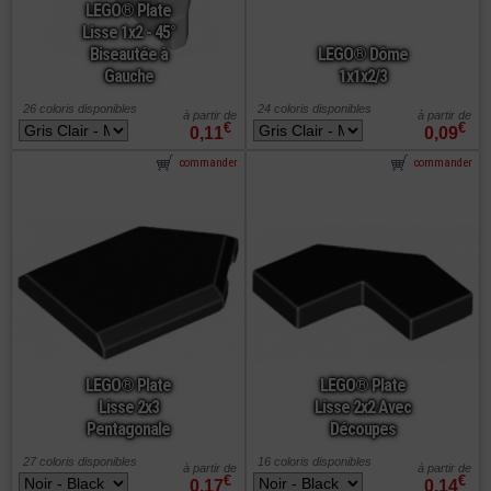
LEGO® Plate
Lisse 1x2 - 45°
Biseautée à
LEGO® Dôme
Gauche
1x1x2/3
26 coloris disponibles
24 coloris disponibles
à partir de
à partir de
€
€
0,11
0,09
commander
commander
LEGO® Plate
LEGO® Plate
Lisse 2x3
Lisse 2x2 Avec
Pentagonale
Découpes
27 coloris disponibles
16 coloris disponibles
à partir de
à partir de
€
€
0,17
0,14