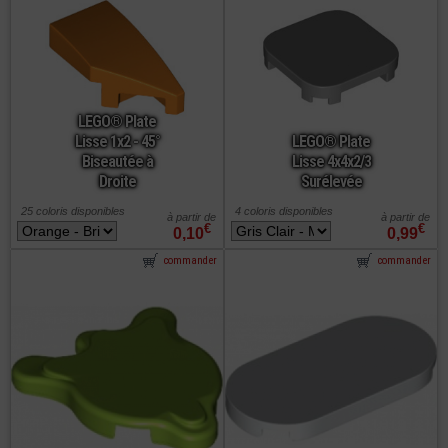
LEGO® Plate
Lisse 1x2 - 45°
LEGO® Plate
Biseautée à
Lisse 4x4x2/3
Droite
Surélevée
25 coloris disponibles
4 coloris disponibles
à partir de
à partir de
€
€
0,10
0,99
commander
commander