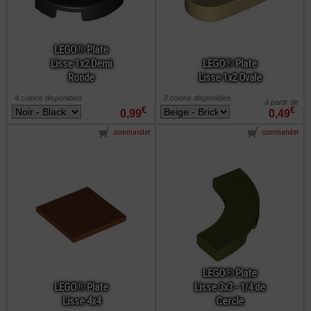
LEGO® Plate
Lisse 1x2 Demi
LEGO® Plate
Ronde
Lisse 1x2 Ovale
4 coloris disponibles
3 coloris disponibles
à partir de
€
€
0,99
0,49
commander
commander
LEGO® Plate
LEGO® Plate
Lisse 3x3 - 1/4 de
Lisse 4x4
Cercle