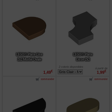
LEGO® Plate Lise
LEGO® Plate
2x2 Moitié Ovale
Lisse 2x2
2 coloris disponibles
à partir de
€
€
1,49
1,99
commander
commander