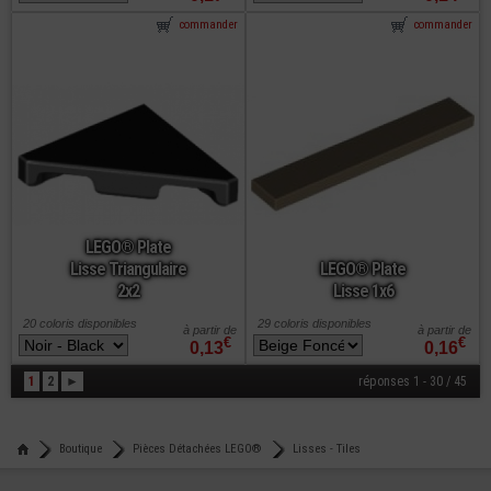
commander
commander
LEGO® Plate
Lisse Triangulaire
LEGO® Plate
2x2
Lisse 1x6
20 coloris disponibles
29 coloris disponibles
à partir de
à partir de
€
€
0,13
0,16
1
2
►
réponses 1 - 30 / 45
Boutique
Pièces Détachées LEGO®
Lisses - Tiles