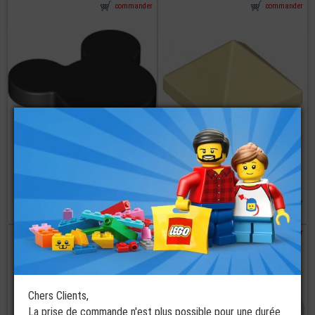
commander
commander
LEGO® Brique
Lisse 2x2x2/3
Forme Tête de
LEGO® Tuile
Mickey
1x1x2/3 Pyramide
16 coloris disponibles
à partir de
€
€
2,10
0,10
commander
commander
Chers Clients,
La prise de commande n'est plus possible pour une durée