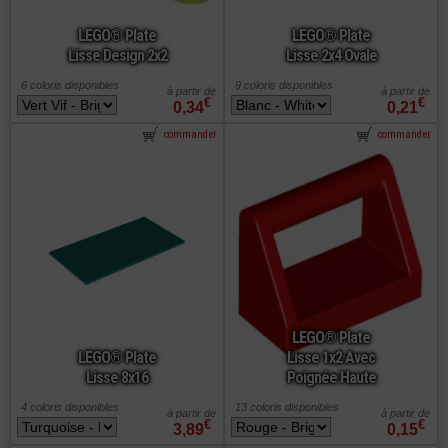
LEGO® Plate
LEGO® Plate
Lisse Design 2x2
Lisse 2x4 Ovale
6 coloris disponibles
9 coloris disponibles
à partir de
à partir de
€
€
0,34
0,21
commander
commander
LEGO® Plate
LEGO® Plate
Lisse 1x2 Avec
Lisse 8x16
Poignée Haute
4 coloris disponibles
13 coloris disponibles
à partir de
à partir de
€
€
3,89
0,15